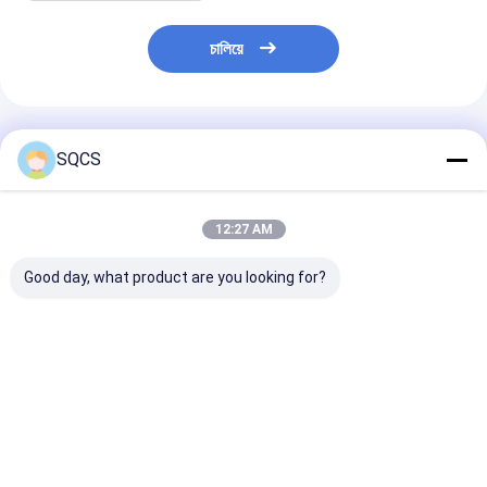
চালিয়ে
প্রস্তাবিত পণ্য
SQCS
12:27 AM
Good day, what product are you looking for?
অটো কার ওয়াটার পাম্প
অডি ওয়াটার পাম্প
Audi A3 06A1
500361919 আইভেকো
06H121026CL জন্য অডি
গ্যাসকেট সিলিন্ডার হেড
ডেইলি ওয়াটার পাম্প প্রতিস্থাপন
OCTAVIA কার ফিটমেন্ট
পাম্প 06A12101
SKODA CZ ইঞ্জিন অংশ
06A121011C
06A121012
ভালো দাম
ভালো দাম
ভালো দাম