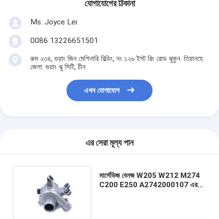
যোগাযোগের ঠিকানা
Ms. Joyce Lei
0086 13226651501
রুম ২৩৪, গুয়াং জিন মেশিনারি বিল্ডিং, নং ১২৬ ইস্ট রিং রোড ঝুকুন. তিয়ানহে
জেলা. গুয়াং ঝু সিটি, চীন
এখন যোগাযোগ
এর সেরা মূল্য পান
মার্সেডিজ বেনজ W205 W212 M274
C200 E250 A2742000107 এর
জন্য গ্যাসকেট সিলিন্ডার হেড