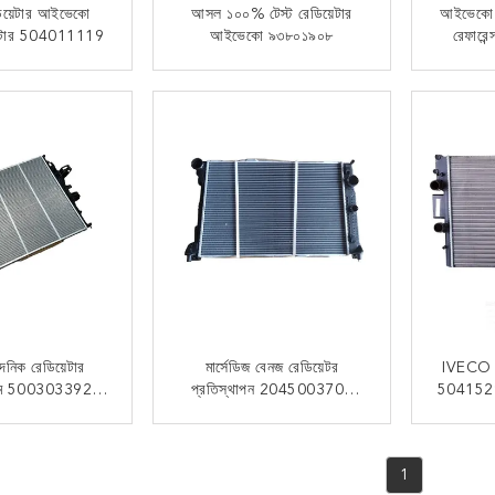
ডিয়েটার আইভেকো
আসল ১০০% টেস্ট রেডিয়েটার
আইভেকো
়েটার 504011119
আইভেকো ৯৩৮০১৯০৮
রেফারে
ওয
 যোগাযোগ
এখন যোগাযোগ
নিক রেডিয়েটার
মার্সেডিজ বেনজ রেডিয়েটর
IVECO
িয়াম 500303392
প্রতিস্থাপন 2045003703
504152
28 99487905
A2045003703 ওয়াটার কুলিং
জন্য হেড 
VECO দৈনিক III
বছর 2009-
 যোগাযোগ
এখন যোগাযোগ
র জন্য
1