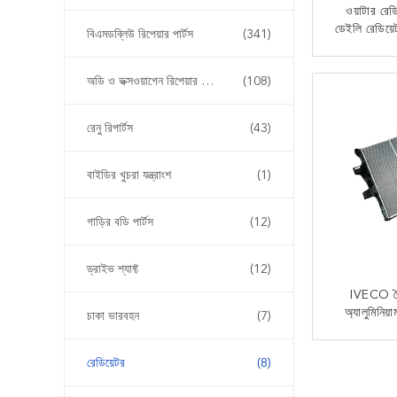
ওয়াটার রে
ডেইলি রেডিয
বিএমডব্লিউ রিপেয়ার পার্টস
(341)
এখন
অডি ও ভক্সওয়াগেন রিপেয়ার পার্টস
(108)
রেনু রিপার্টস
(43)
বাইডির খুচরা যন্ত্রাংশ
(1)
গাড়ির বডি পার্টস
(12)
ড্রাইভ শ্যাফ্ট
(12)
IVECO দৈ
অ্যালুমিন
চাকা ভারবহন
(7)
5003964
99488591 I
এখন
রেডিয়েটর
(8)
এ