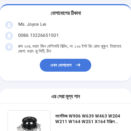
যোগাযোগের ঠিকানা
Ms. Joyce Lei
0086 13226651501
রুম ২৩৪, গুয়াং জিন মেশিনারি বিল্ডিং, নং ১২৬ ইস্ট রিং রোড ঝুকুন. তিয়ানহে
জেলা. গুয়াং ঝু সিটি, চীন
এখন যোগাযোগ
এর সেরা মূল্য পান
মার্সেডিজ W906 W639 W463 W204
W211 W164 W251 X164 ইঞ্জিন
ওয়াটার পাম্পের জন্য গ্যাসকেট সিলিন্ডার হেড