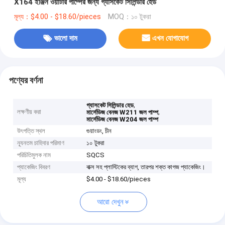
X164 ইঞ্জিন ওয়াটার পাম্পের জন্য গ্যাসকেট সিলিন্ডার হেড
মূল্য：$4.00 - $18.60/pieces
MOQ：১০ টুকরা
ভালো দাম
এখন যোগাযোগ
পণ্যের বর্ণনা
,
গ্যাসকেট সিলিন্ডার হেড
লক্ষণীয় করা
,
মার্সেডিজ বেনজ W211 জল পাম্প
মার্সেডিজ বেনজ W204 জল পাম্প
উৎপত্তি স্থল
গুয়াংডং, চীন
ন্যূনতম চাহিদার পরিমাণ
১০ টুকরা
পরিচিতিমুলক নাম
SQCS
প্যাকেজিং বিবরণ
বাক্স সহ প্লাস্টিকের ব্যাগ, তারপর শক্ত কাগজ প্যাকেজিং।
মূল্য
$4.00 - $18.60/pieces
আরো দেখুন