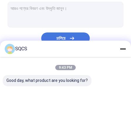
বিএমডব্লিউ রিপেয়ার পার্টস
অডি ও ভক্সওয়াগেন রিপেয়ার পার্টস
রেনু রিপার্টস
চালিয়ে
বাইডির খুচরা যন্ত্রাংশ
SQCS
গাড়ির বডি পার্টস
আমাদের বিভাগসমূহ
9:43 PM
ড্রাইভ শ্যাফ্ট
Good day, what product are you looking for?
চাকা ভারবহন
রেডিয়েটর
গাড়ির ফিল্টার
টেসলার খুচরা যন্ত্রাংশ
মার্সেডিজ স্প্রিন্টার পার্টস
আইভেকো দৈনিক খুচরা যন
গাড়ি থার্মোস্ট্যাট