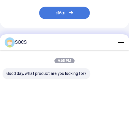
চালিয়ে
প্রস্তাবিত পণ্য
SQCS
9:05 PM
Good day, what product are you looking for?
অডি ওয়াটার পাম্প
Audi A3 06A121011T
500362859 IV
06H121026CL জন্য অডি
গ্যাসকেট সিলিন্ডার হেড ওয়াটার
ট্রাক ওয়াটার পাম্পের
OCTAVIA কার ফিটমেন্ট
পাম্প 06A121011L
পার্টস 50018538
SKODA CZ ইঞ্জিন অংশ
06A121011C
RENAULT
06A121012
7701474551
ভালো দাম
ভালো দাম
ভালো দাম