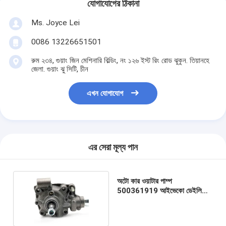
যোগাযোগের ঠিকানা
Ms. Joyce Lei
0086 13226651501
রুম ২৩৪, গুয়াং জিন মেশিনারি বিল্ডিং, নং ১২৬ ইস্ট রিং রোড ঝুকুন. তিয়ানহে
জেলা. গুয়াং ঝু সিটি, চীন
এখন যোগাযোগ
এর সেরা মূল্য পান
অটো কার ওয়াটার পাম্প
500361919 আইভেকো ডেইলি
ওয়াটার পাম্প প্রতিস্থাপন