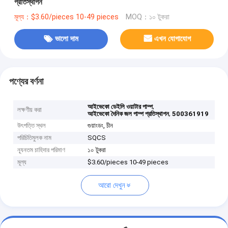
প্রতিস্থাপন
মূল্য：$3.60/pieces 10-49 pieces
MOQ：১০ টুকরা
ভালো দাম
এখন যোগাযোগ
পণ্যের বর্ণনা
,
আইভেকো ডেইলি ওয়াটার পাম্প
লক্ষণীয় করা
,
আইভেকো দৈনিক জল পাম্প প্রতিস্থাপন
500361919
উৎপত্তি স্থল
গুয়াংডং, চীন
পরিচিতিমুলক নাম
SQCS
ন্যূনতম চাহিদার পরিমাণ
১০ টুকরা
মূল্য
$3.60/pieces 10-49 pieces
আরো দেখুন