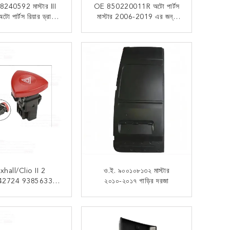
40592 মাস্টার III
OE 850220011R অটো পার্টস
টো পার্টস রিয়ার ড্রাইভ
মাস্টার 2006-2019 এর জন্য
াকের জন্য ফ্যান হাউজিং
রিয়ার বাম্পার
এখন যোগাযোগ
এখন যোগাযোগ
xhall/Clio II 2
ও.ই. ৯০০১০৮১৩২ মাস্টার
42724 93856337
২০১০-২০১৭ গাড়ির দরজা
 নতুন OPEL ট্র্যাফিক
গুনা হ্যাজার্ড ওয়ার্নিং
এখন যোগাযোগ
এখন যোগাযোগ
শার ল্যাম্প সুইচ বাটন