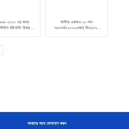
র ৯৯৮-২০১০ এর জন্য
মাস্টার এমকে৩ ১০-অন
ি স্টাইল মডিফাইং রিয়ার
৭৬৮এফ২০০০০৬আর ভিএ১৮২৬
ভার এবং গাড়ির ফেন্ডার
এর জন্য উচ্চ মানের নতুন কন্ডিশন
প্লাস্টিক রিয়ার প্যানেল বাম পাশের
এখন যোগাযোগ
এখন যোগাযোগ
মোল্ডিং স্ট্রিপ ট্রিম
আমাদের সাথে যোগাযোগ করুন