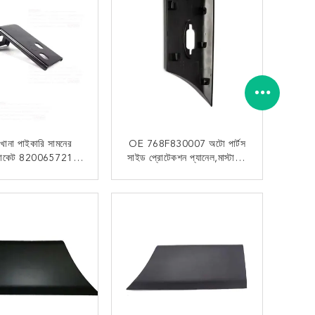
খানা পাইকারি সামনের
OE 768F830007 অটো পার্টস
ব্র্যাকেট 8200657217
সাইড প্রোটেকশন প্যানেল,মাস্টারের
টার 2021 গাড়ির বাম্পার
ডান দিক
জন্য
এখন যোগাযোগ
এখন যোগাযোগ