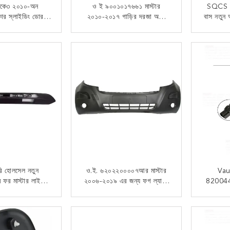
এমকে৩ ২০১০-অন
ও ই ৯০০১০১৭৬৬১ মাস্টার
SQCS 82
কার স্লাইডিং ডোর
২০১০-২০১৭ গাড়ির দরজা অটো
বাস নতুন অ
 জন্য ০৬০৭৩০২২আর
পার্টস
ভ্যান ট্র
র ৮০৬০৭৫৯৬৩আর
 যোগাযোগ
এখন যোগাযোগ
ো পার্টস
টরি হোলসেল নতুন
ও.ই. ৬২০২২০০০০৭আর মাস্টার
Vau
িম ফর মাস্টার লাইসেন্স
২০০৬-২০১৯ এর জন্য ফগ ল্যাম্প
82004
ান্য গাড়ির লাইট
হোল সহ গাড়ির যন্ত্রাংশ ফ্রন্ট বাম্পার
এর জন্য
রিজ-265120001
এস্পেস লা
 যোগাযোগ
এখন যোগাযোগ
120002
ফ্ল্যা