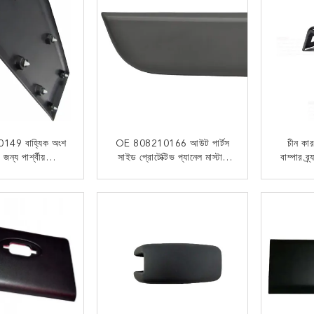
49 বাহ্যিক অংশ
OE 808210166 আউট পার্টস
চীন কার
 জন্য পার্শ্বীয়
সাইড প্রোটেক্টিভ প্যানেল মাস্টার
বাম্পার 
ষামূলক প্যানেল
এর জন্য
মডেল মাস্
 যোগাযোগ
এখন যোগাযোগ