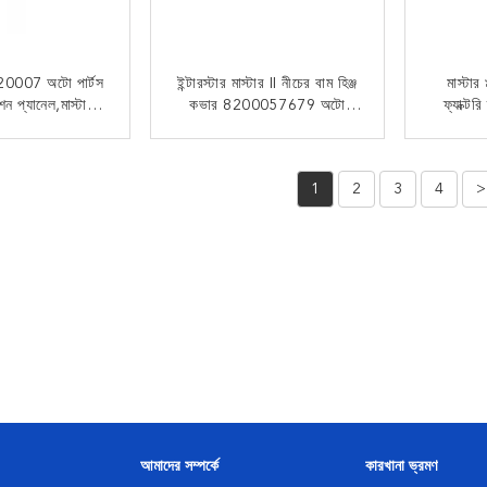
007 অটো পার্টস
ইন্টারস্টার মাস্টার II নীচের বাম হিঞ্জ
মাস্টা
ন প্যানেল,মাস্টারের
কভার 8200057679 অটো
ফ্যাক্টর
য বাম দিক
ফেন্ডার প্রতিস্থাপন অংশ
বাম্পার ক
 যোগাযোগ
এখন যোগাযোগ
1
2
3
4
>
আমাদের সম্পর্কে
কারখানা ভ্রমণ