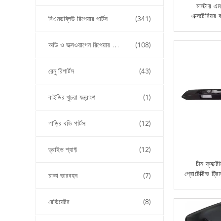
মাস্টার 
এক্সটেরিয়র 
বিএমডব্লিউ রিপেয়ার পার্টস
(341)
হ্যান্ডেলের
৮০৬০৭৭৯৪আ
এখন
অডি ও ভক্সওয়াগেন রিপেয়ার পার্টস
(108)
অট
রেনু রিপার্টস
(43)
বাইডির খুচরা যন্ত্রাংশ
(1)
গাড়ির বডি পার্টস
(12)
ড্রাইভ শ্যাফ্ট
(12)
চীন ফ্যাক্
প্রোটেক্টিভ ট্র
চাকা ভারবহন
(7)
প্লেট অন্য
অ্যাক্সেস
এখন
রেডিয়েটর
(8)
265