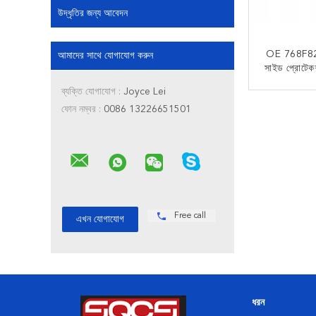
উদ্ধৃতির জন্য আবেদন
OE 768F820
আমাদের সাথে যোগাযোগ করুন
সাইড প্রোটেকশ
জন্
ব্যক্তি যোগাযোগ :
Joyce Lei
এখন
ফোন নম্বর :
0086 13226651501
Free call
ধরন