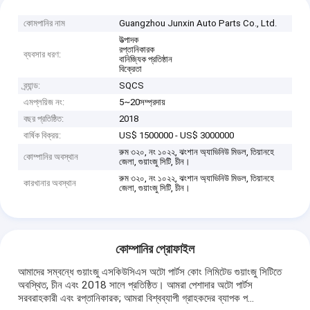
কোমপানির নাম
Guangzhou Junxin Auto Parts Co., Ltd.
উত্পাদক
রপ্তানিকারক
ব্যবসার ধরণ:
বানিজ্যিক প্রতিষ্ঠান
বিক্রেতা
ব্র্যান্ড:
SQCS
এমপ্লয়িজ নং:
5~20সম্প্রদায়
বছর প্রতিষ্ঠিত:
2018
বার্ষিক বিক্রয়:
US$ 1500000 - US$ 3000000
রুম ৩২০, নং ১০২২, ঝংশান অ্যাভিনিউ মিডল, তিয়ানহে
কোম্পানির অবস্থান
জেলা, গুয়াংজু সিটি, চীন।
রুম ৩২০, নং ১০২২, ঝংশান অ্যাভিনিউ মিডল, তিয়ানহে
কারখানার অবস্থান
জেলা, গুয়াংজু সিটি, চীন।
কোম্পানির প্রোফাইল
আমাদের সম্বন্ধে গুয়াংজু এসকিউসিএস অটো পার্টস কোং লিমিটেড গুয়াংজু সিটিতে
অবস্থিত, চীন এবং 2018 সালে প্রতিষ্ঠিত। আমরা পেশাদার অটো পার্টস
সরবরাহকারী এবং রপ্তানিকারক; আমরা বিশ্বব্যাপী গ্রাহকদের ব্যাপক প...