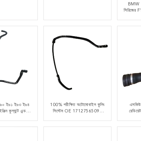
BMW 
সিরিজের 
সিস্টেম
 যোগাযোগ
এখন যোগাযোগ
ই৬০ ই৬১ ই৬৩ ই৬৪
100% পরীক্ষিত অটোমোবাইল কুলিং
এসকিউস
্জিন কুল্যান্ট এন্ড
সিস্টেম OE 17127565094
রেডিয়ে
স ওয়াটার পাইপ OE
রেডিয়েটর কুলিং ভেন্ট হোস পাইপ
মোজাবিশে
7521775
BMW E88 E82 E90 E91
545
 যোগাযোগ
এখন যোগাযোগ
এর জন্য
17127
প্রতিস্থ