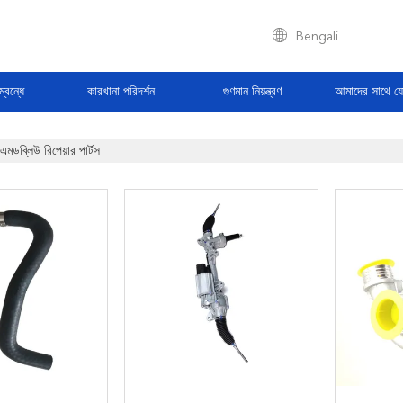
Bengali
্বন্ধে
কারখানা পরিদর্শন
গুণমান নিয়ন্ত্রণ
আমাদের সাথে য
িএমডব্লিউ রিপেয়ার পার্টস