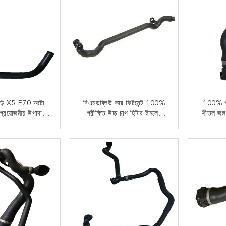
াড়ি X5 E70 অটো
বিএমডব্লিউ কার ফিটমেন্ট 100%
100% পরী
 প্রয়োজনীয় উপাদান
পরীক্ষিত উচ্চ চাপ হিটার ইনলেট
শীতল জল 
টস কুলিং রেডিয়েটর
ওয়াটার কুল্যান্ট পাইপ OE
পাইপ 
ার মোজাবিশেষ OE
11531705210 জন্য 325i
জন্য 
 যোগাযোগ
এখন যোগাযোগ
 বিএমডাব্লু জন্য
325ci Z4 X5 অটো পার্টস
E8