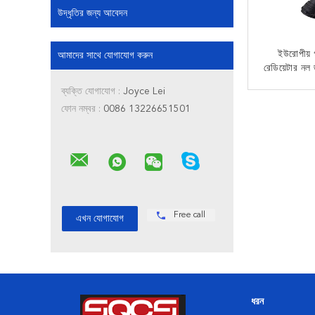
উদ্ধৃতির জন্য আবেদন
ইউরোপীয় গ
আমাদের সাথে যোগাযোগ করুন
রেডিয়েটার ন
171275
ব্যক্তি যোগাযোগ :
Joyce Lei
বিএমডব্লি
এখন
ফোন নম্বর :
0086 13226651501
E61 প্রতি
উ
Free call
ধরন