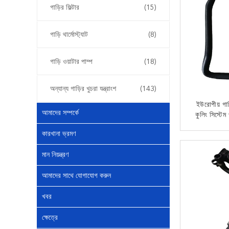
গাড়ির ফিল্টার
(15)
গাড়ি থার্মোস্ট্যাট
(8)
গাড়ি ওয়াটার পাম্প
(18)
অন্যান্য গাড়ির খুচরা যন্ত্রাংশ
(143)
ইউরোপীয় গ
আমাদের সম্পর্কে
কুলিং সিস্টেম
SQCS অটো পার্
কারখানা ভ্রমণ
পায়ের পাত
এখন
11537609944
মান নিয়ন্ত্রণ
আমাদের সাথে যোগাযোগ করুন
খবর
ক্ষেত্রে