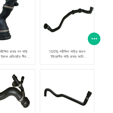
ক্ষিত রাবার নল গাড়ি
100% পরীক্ষিত গাড়ির মডেল
ট্যাংক রেডিয়েটর শীতল
ইউরোপীয় গাড়ি রাবার অটো
OE 17127531579
রেডিয়েটর শীতল টিউব পায়ের পাতার
BMW E90 E82 E87
মোজাবিশেষ OE
এখন যোগাযোগ
এখন যোগাযোগ
8 E92 Z4 চেক
17127619687 জন্য
বিএমডব্লিউ সামঞ্জস্যপূর্ণ