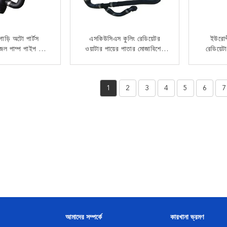
াড়ি অটো পার্টস
এসকিউসিএস কুলিং রেডিয়েটর
ইউরোপী
ল জল পাম্প পাইপ OE
ওয়াটার পায়ের পাতার মোজাবিশেষ
রেডিয়েট
34918 জন্য
OE 17127537109 জন্য
পাতার মো
উ E60 E63 E64
বিএমডাব্লু E46 E90 E60 E70
17127
 যোগাযোগ
এখন যোগাযোগ
স্থাপন / মেরামত
N52 কুলডাউন কার ফিটমেন্ট X5
E67 E6
1
2
3
4
5
6
7
দ্দেশ্য
E70 উন্নত
আমাদের সম্পর্কে
কারখানা ভ্রমণ