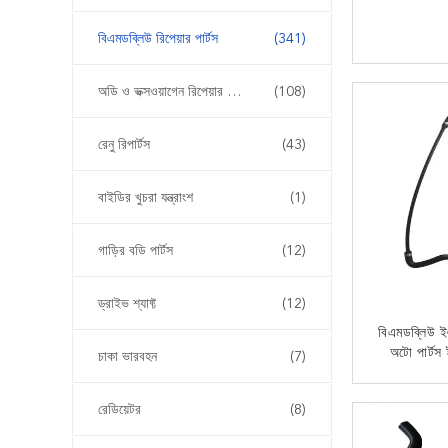
বিএমডব্লিউ রিপেয়ার পার্টস
(341)
এখন
অডি ও ভক্সওয়াগেন রিপেয়ার পার্টস
(108)
রেনু রিপার্টস
(43)
বাইডির খুচরা যন্ত্রাংশ
(1)
গাড়ির বডি পার্টস
(12)
ড্রাইভ শ্যাফ্ট
(12)
বিএমডব্লিউ 
অটো পার্টস ইঞ
চাকা ভারবহন
(7)
রেডিয়েটর হো
1712
এখন
রেডিয়েটর
(8)