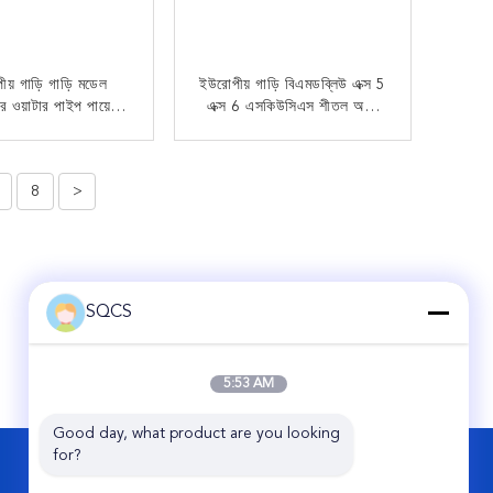
য় গাড়ি গাড়ি মডেল
ইউরোপীয় গাড়ি বিএমডব্লিউ এক্স 5
ার ওয়াটার পাইপ পায়ের
এক্স 6 এসকিউসিএস শীতল অটো
জাবিশেষ অটো পার্টস OE
পার্টস রেডিয়েটার পায়ের পাতার
537745 জন্য BMW
মোজাবিশেষ পাইপ OE
এখন যোগাযোগ
এখন যোগাযোগ
6 E65 সেডান 2005-
17127536235 সহজ
8
>
2008
ইনস্টলেশন
SQCS
5:53 AM
Good day, what product are you looking 
for?
আমাদের সাথে যোগাযোগ করুন