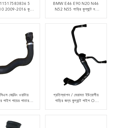
11517583836 5
BMW E46 E90 N20 N46
F10 2009-2016 কুলিং
N52 N55 গাড়ির কুল্যান্ট নল
ের জন্য ওয়াটার পাম্প
কারখানা জন্য অটো পার্টস OE
17127624676
এখন যোগাযোগ
এখন যোগাযোগ
িএস কোল্ডিং ওয়াটার
প্রতিস্থাপন / মেরামত ইউরোপীয়
টর পাইপ পায়ের পাতার
গাড়ির জন্য কুল্যান্ট পাইপ OE
ষ জন্য বিএমডাব্লু E60
11531439120 BMW E46
i E63 645i OE
X5 E53 অটো পার্টস ইউরোপীয়
এখন যোগাযোগ
এখন যোগাযোগ
508011 চূড়ান্ত
গাড়ি অটো পার্টস
াপন / মেরামত অপরিহার্য