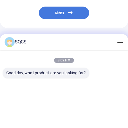
চালিয়ে
প্রস্তাবিত পণ্য
SQCS
3:09 PM
Good day, what product are you looking for?
অটো কার ওয়াটার পাম্প
অডি ওয়াটার পাম্প
Audi A3 06A1
500361919 আইভেকো
06H121026CL জন্য অডি
গ্যাসকেট সিলিন্ডার হেড
ডেইলি ওয়াটার পাম্প প্রতিস্থাপন
OCTAVIA কার ফিটমেন্ট
পাম্প 06A12101
SKODA CZ ইঞ্জিন অংশ
06A121011C
06A121012
ভালো দাম
ভালো দাম
ভালো দাম