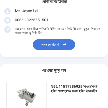
যোগাযোগের ঠিকানা
Ms. Joyce Lei
0086 13226651501
রুম ২৩৪, গুয়াং জিন মেশিনারি বিল্ডিং, নং ১২৬ ইস্ট রিং রোড ঝুকুন. তিয়ানহে
জেলা. গুয়াং ঝু সিটি, চীন
এখন যোগাযোগ
এর সেরা মূল্য পান
N52 11517586925 বিএমডব্লিউ
ইঞ্জিন আপগ্রেডের জন্য ইঞ্জিন ইলেকট্রিক
ওয়াটার পাম্প গ্যাসকেট