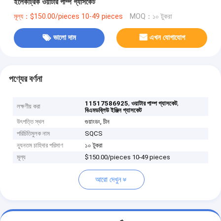
ইলেকট্রিক ওয়াটার পাম্প গ্যাসকেট
মূল্য：$150.00/pieces 10-49 pieces
MOQ：১০ টুকরা
ভালো দাম
এখন যোগাযোগ
পণ্যের বর্ণনা
,
,
11517586925
ওয়াটার পাম্প গ্যাসকেট
লক্ষণীয় করা
বিএমডব্লিউ ইঞ্জিন গ্যাসকেট
উৎপত্তি স্থল
গুয়াংডং, চীন
পরিচিতিমুলক নাম
SQCS
ন্যূনতম চাহিদার পরিমাণ
১০ টুকরা
মূল্য
$150.00/pieces 10-49 pieces
আরো দেখুন