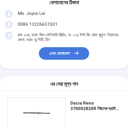
যোগাযোগের ঠিকানা
Ms. Joyce Lei
0086 13226651501
রুম ২৩৪, গুয়াং জিন মেশিনারি বিল্ডিং, নং ১২৬ ইস্ট রিং রোড ঝুকুন. তিয়ানহে
জেলা. গুয়াং ঝু সিটি, চীন
এখন যোগাযোগ
এর সেরা মূল্য পান
Dacia Reno
370002820R পিছনের ড্রাইভ
শ্যাফট প্রতিস্থাপন