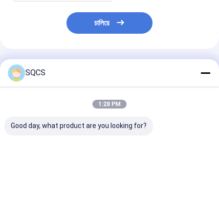
চালিয়ে
প্রস্তাবিত পণ্য
SQCS
1:28 PM
Good day, what product are you looking for?
২০০৭ টয়োটা ল্যান্ডকুল লুৎজার
অটো পার্টস প্রোপশ্যাফট সমাবেশ
২৬১০৭৫৬৪৭৪০ পিছনে
জে২০০ ৩৭১৪০৬০৫৯০ এর
6394103206
শ্যাফ্ট প্রপ শ্যাফ্ট সমাব
জন্য রিয়ার ড্রাইভশ্যাফ্ট প্রোপ
A6394103206 মের্সেডস-
বিএমডব্লিউ এক্স৩ অ
শ্যাফট সমাবেশ
বেঞ্জ ভিয়ানো W639 এর জন্য
যানবাহন ই৮৩
ভালো দাম
ভালো দাম
ভালো দাম