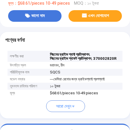
মূল্য：$68.61/pieces 10-49 pieces
MOQ：১০ টুকরা
ভালো দাম
এখন যোগাযোগ
পণ্যের বর্ণনা
,
পিছনের ড্রাইভ শ্যাফ্ট প্রতিস্থাপন
লক্ষণীয় করা
,
পিছনের ড্রাইভ শ্যাফট প্রতিস্থাপন
370002820R
উৎপত্তি স্থল
গুয়াংডং, চীন
পরিচিতিমুলক নাম
SQCS
মডেল নম্বার
---ডেসিয়া রেনোর জন্য ড্রাইভশ্যাফ্ট প্রপশ্যাফ্ট
ন্যূনতম চাহিদার পরিমাণ
১০ টুকরা
মূল্য
$68.61/pieces 10-49 pieces
আরো দেখুন