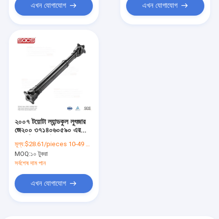
এখন যোগাযোগ
এখন যোগাযোগ
২০০৭ টয়োটা ল্যান্ডকুল লুৎজার
জে২০০ ৩৭১৪০৬০৫৯০ এর
জন্য রিয়ার ড্রাইভশ্যাফ্ট প্রোপ
মূল্য:
$28.61/pieces 10-49 pieces
শ্যাফট সমাবেশ
MOQ:
১০ টুকরা
সর্বশেষ দাম পান
এখন যোগাযোগ