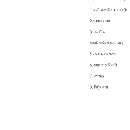
1.অফটারমার্কেট সরবরাহকারী
2কারখানার দাম
3. বড় স্টক
4ছোট অর্ডারও স্বাগতম।
5.বড় সরবরাহ ক্ষমতা
6. সময়মত ডেলিভারি
7. পেশাদার
8. নিখুঁত সেবা