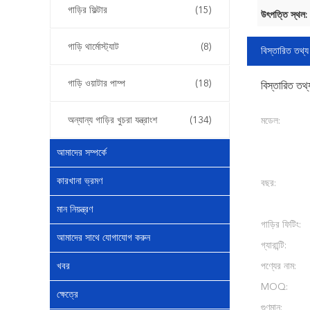
গাড়ির ফিল্টার
(15)
উৎপত্তি স্থল:
গাড়ি থার্মোস্ট্যাট
(8)
বিস্তারিত তথ্য
গাড়ি ওয়াটার পাম্প
(18)
বিস্তারিত তথ্
অন্যান্য গাড়ির খুচরা যন্ত্রাংশ
(134)
মডেল:
আমাদের সম্পর্কে
কারখানা ভ্রমণ
বছর:
মান নিয়ন্ত্রণ
গাড়ির ফিটিং:
আমাদের সাথে যোগাযোগ করুন
গ্যারান্টি:
খবর
পণ্যের নাম:
MOQ:
ক্ষেত্রে
গুণমান: