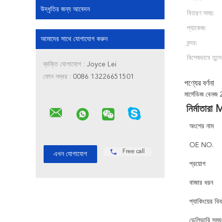
উদ্ধৃতির জন্য আবেদন
বিতরণ সময়:
প্যাকেজ:
আমাদের সাথে যোগাযোগ করুন
বন্দর:
বিশেষভাবে তুলে
ব্যক্তি যোগাযোগ :
Joyce Lei
ফোন নম্বর :
0086 13226651501
পণ্যের বর্ণনা
মার্সেডিজ বেন
নির্মাতা
অংশের নাম
OE NO.
Free call
প্রয়োগ
বাজার ধরন
প্যাকিংয়ের বি
ডেলিভারি সময়