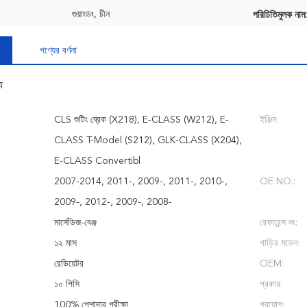
গুয়াংডং, চীন
পরিচিতিমুলক নাম:
পণ্যের বর্ণনা
য
CLS শুটিং ব্রেক (X218), E-CLASS (W212), E-
ইঞ্জিন:
CLASS T-Model (S212), GLK-CLASS (X204),
E-CLASS Convertibl
2007-2014, 2011-, 2009-, 2011-, 2010-,
OE NO.:
2009-, 2012-, 2009-, 2008-
মার্সেডিজ-বেঞ্জ
রেফারেন্স নং:
১২ মাস
গাড়ির মডেল:
রেডিয়েটর
OEM:
১০ পিসি
প্রকার:
100% পেশাদার পরীক্ষা
প্রয়োগ: