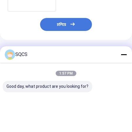
চালিয়ে
প্রস্তাবিত পণ্য
SQCS
1:57 PM
Good day, what product are you looking for?
মার্সিডিজ-বেঞ্জ স্প্রিন্টার
Mercedes-Benz Car
কালো অটো পার্টস বাম র
২০১৯-২০২৪ W910 গাড়ির
Fitment For W213
মিরর সমাবেশ মের্সেডি
হেডলাইটের জন্য উপযুক্ত,
2019 অটো পার্টস টেইলগেট
W213 2019- O
ফ্যাক্টরি সরাসরি বিক্রয়, পছন্দের
ট্রাঙ্ক ক্যাচ লচ OE
A2138107501 এর
দাম OE 9109068500
A0997501800 রিমোট
ভালো দাম
ভালো দাম
ভালো দাম
কন্ট্রোলার