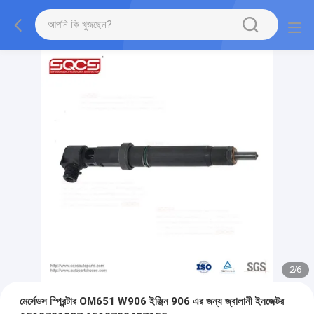
2
/
6
মের্সেডস স্প্রিন্টার OM651 W906 ইঞ্জিন 906 এর জন্য জ্বালানী ইনজেক্টর