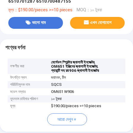
6510701287 6510700487155
মূল্য：$190.00/pieces >=10 pieces
MOQ：১০ টুকরা
ভালো দাম
এখন যোগাযোগ
পণ্যের বর্ণনা
,
মের্সেডস স্প্রিন্টার জ্বালানী ইনজেক্টর
লক্ষণীয় করা
,
OM651 ইঞ্জিনের জ্বালানী ইনজেক্টর
গ্যারান্টি সহ W906 জ্বালানী ইনজেক্টর
উৎপত্তি স্থল
গুয়াংডং, চীন
পরিচিতিমুলক নাম
SQCS
মডেল নম্বার
OM651 W906
ন্যূনতম চাহিদার পরিমাণ
১০ টুকরা
মূল্য
$190.00/pieces >=10 pieces
আরো দেখুন