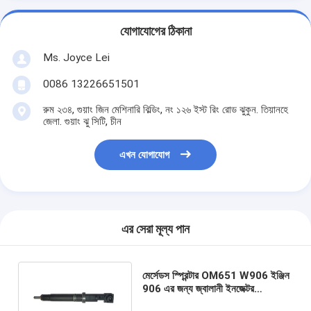
যোগাযোগের ঠিকানা
Ms. Joyce Lei
0086 13226651501
রুম ২৩৪, গুয়াং জিন মেশিনারি বিল্ডিং, নং ১২৬ ইস্ট রিং রোড ঝুকুন. তিয়ানহে
জেলা. গুয়াং ঝু সিটি, চীন
এখন যোগাযোগ
এর সেরা মূল্য পান
মের্সেডস স্প্রিন্টার OM651 W906 ইঞ্জিন
906 এর জন্য জ্বালানী ইনজেক্টর
6510701287 6510700487155