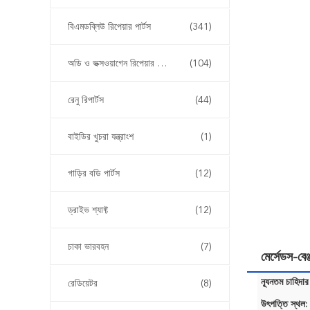
বিএমডব্লিউ রিপেয়ার পার্টস
(341)
অডি ও ভক্সওয়াগেন রিপেয়ার পার্টস
(104)
রেনু রিপার্টস
(44)
বাইডির খুচরা যন্ত্রাংশ
(1)
গাড়ির বডি পার্টস
(12)
ড্রাইভ শ্যাফ্ট
(12)
চাকা ভারবহন
(7)
মের্সেডস-
ন্যূনতম চাহিদার
রেডিয়েটর
(8)
উৎপত্তি স্থল: