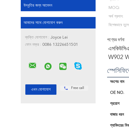
উদ্ধৃতির জন্য আবেদন
MOQ:
অর্থ প্রদান:
আমাদের সাথে যোগাযোগ করুন
বিশেষভাবে তুলে
ব্যক্তি যোগাযোগ :
Joyce Lei
পণ্যের বর্ণনা
ফোন নম্বর :
0086 13226651501
এসকিউসিএস 
W902 W
স্পেসিফি
অংশের নাম
Free call
OE NO.
প্রয়োগ
বাজার ধরন
প্যাকিংয়ের বি