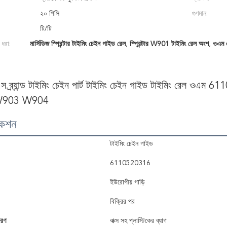
২০ পিসি
গুণমান:
টি/টি
 ধরা:
মার্সিডিজ স্প্রিন্টার টাইমিং চেইন গাইড রেল
,
স্প্রিন্টার W901 টাইমিং রেল অংশ
,
ওএম 
ব্র্যান্ড টাইমিং চেইন পার্ট টাইমিং চেইন গাইড টাইমিং রেল ওএম 611
903 W904
কেশন
টাইমিং চেইন গাইড
6110520316
ইউরোপীয় গাড়ি
বিক্রির পর
বরণ
বাক্স সহ প্লাস্টিকের ব্যাগ