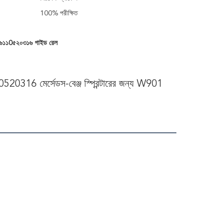
100% পরীক্ষিত
৬১১0৫২০৩১৬ গাইড রেল
0520316 মের্সেডস-বেঞ্জ স্প্রিন্টারের জন্য W901 