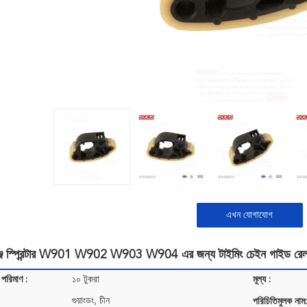
এখন যোগাযোগ
বেঞ্জ স্প্রিন্টার W901 W902 W903 W904 এর জন্য টাইমিং চেইন গাইড
 পরিমাণ :
১০ টুকরা
মূল্য :
গুয়াংডং, চীন
পরিচিতিমুলক নাম: