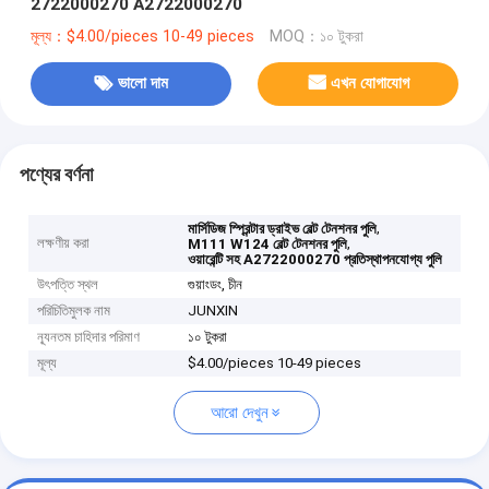
2722000270 A2722000270
মূল্য：$4.00/pieces 10-49 pieces
MOQ：১০ টুকরা
ভালো দাম
এখন যোগাযোগ
পণ্যের বর্ণনা
,
মার্সিডিজ স্প্রিন্টার ড্রাইভ বেল্ট টেনশনর পুলি
লক্ষণীয় করা
,
M111 W124 বেল্ট টেনশনর পুলি
ওয়ারেন্টি সহ A2722000270 প্রতিস্থাপনযোগ্য পুলি
উৎপত্তি স্থল
গুয়াংডং, চীন
পরিচিতিমুলক নাম
JUNXIN
ন্যূনতম চাহিদার পরিমাণ
১০ টুকরা
মূল্য
$4.00/pieces 10-49 pieces
আরো দেখুন