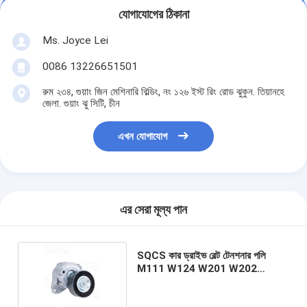
যোগাযোগের ঠিকানা
Ms. Joyce Lei
0086 13226651501
রুম ২৩৪, গুয়াং জিন মেশিনারি বিল্ডিং, নং ১২৬ ইস্ট রিং রোড ঝুকুন. তিয়ানহে
জেলা. গুয়াং ঝু সিটি, চীন
এখন যোগাযোগ
এর সেরা মূল্য পান
SQCS কার ড্রাইভ বেল্ট টেনশনার পলি
M111 W124 W201 W202
2722000270 A2722000270