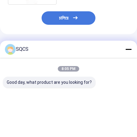
চালিয়ে
প্রস্তাবিত পণ্য
SQCS
8:05 PM
Good day, what product are you looking for?
মার্সিডিজ-বেঞ্জ স্প্রিন্টার
Mercedes-Benz Car
কালো অটো পার্টস বাম র
২০১৯-২০২৪ W910 গাড়ির
Fitment For W213
মিরর সমাবেশ মের্সেডি
হেডলাইটের জন্য উপযুক্ত,
2019 অটো পার্টস টেইলগেট
W213 2019- O
ফ্যাক্টরি সরাসরি বিক্রয়, পছন্দের
ট্রাঙ্ক ক্যাচ লচ OE
A2138107501 এর
দাম OE 9109068500
A0997501800 রিমোট
ভালো দাম
ভালো দাম
ভালো দাম
কন্ট্রোলার