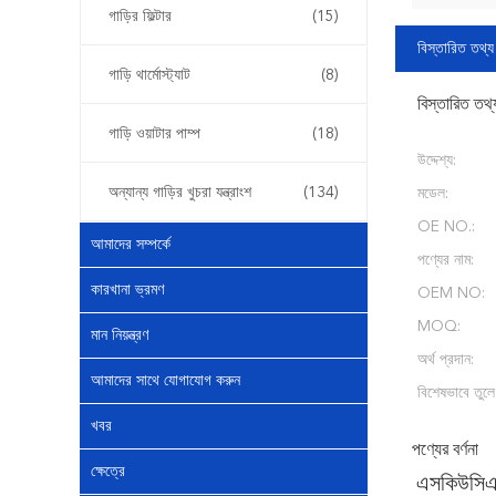
গাড়ির ফিল্টার
(15)
বিস্তারিত তথ্য
গাড়ি থার্মোস্ট্যাট
(8)
বিস্তারিত তথ্
গাড়ি ওয়াটার পাম্প
(18)
উদ্দেশ্য:
অন্যান্য গাড়ির খুচরা যন্ত্রাংশ
(134)
মডেল:
OE NO.:
আমাদের সম্পর্কে
পণ্যের নাম:
কারখানা ভ্রমণ
OEM NO:
MOQ:
মান নিয়ন্ত্রণ
অর্থ প্রদান:
আমাদের সাথে যোগাযোগ করুন
বিশেষভাবে তুলে
খবর
পণ্যের বর্ণনা
ক্ষেত্রে
এসকিউসিএ