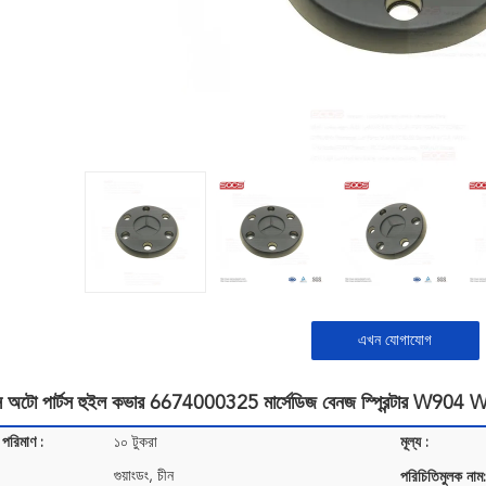
এখন যোগাযোগ
 অটো পার্টস হুইল কভার 6674000325 মার্সেডিজ বেনজ স্প্রিন্টার W9
 পরিমাণ :
১০ টুকরা
মূল্য :
গুয়াংডং, চীন
পরিচিতিমুলক নাম: