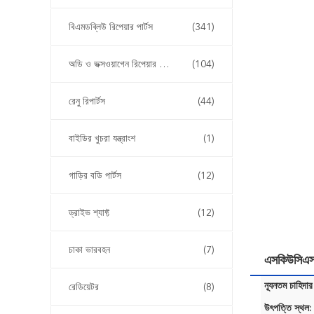
বিএমডব্লিউ রিপেয়ার পার্টস
(341)
অডি ও ভক্সওয়াগেন রিপেয়ার পার্টস
(104)
রেনু রিপার্টস
(44)
বাইডির খুচরা যন্ত্রাংশ
(1)
গাড়ির বডি পার্টস
(12)
ড্রাইভ শ্যাফ্ট
(12)
চাকা ভারবহন
(7)
এসকিউসিএস
ন্যূনতম চাহিদার
রেডিয়েটর
(8)
উৎপত্তি স্থল: