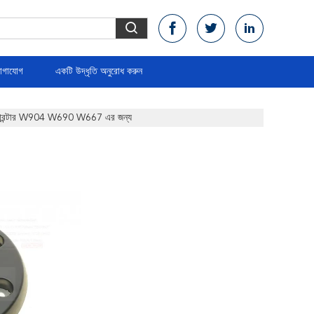
োগাযোগ
একটি উদ্ধৃতি অনুরোধ করুন
্প্রিন্টার W904 W690 W667 এর জন্য