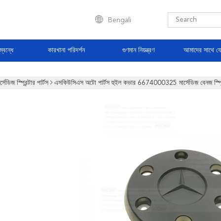
Bengali
্বন্ধে
কারখানা পরিদর্শন
গুণমান নিয়ন্ত্রণ
আমাদের সাথে য
র্সেডিজ স্প্রিন্টার পার্টস
এসকিউসিএস অটো পার্টস হুইল কভার 6674000325 মার্সেডিজ বেনজ স