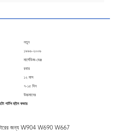
নতুন
১৯৯৬-২০০৬
মার্সেডিজ-বেঞ্জ
রবার
১২ মাস
৭-১৫ দিন
উচ্চমানের
ো পার্টস হুইল কভার
্রিন্টারের জন্য W904 W690 W667