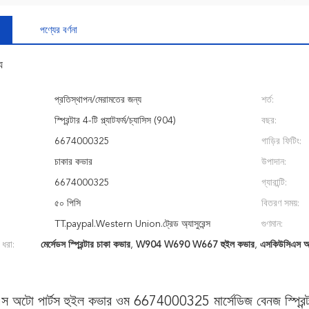
পণ্যের বর্ণনা
য
প্রতিস্থাপন/মেরামতের জন্য
শর্ত:
স্প্রিন্টার 4-টি প্ল্যাটফর্ম/চ্যাসিস (904)
বছর:
6674000325
গাড়ির ফিটিং:
চাকার কভার
উপাদান:
6674000325
গ্যারান্টি:
৫০ পিসি
বিতরণ সময়:
TT.paypal.Western Union.ট্রেড অ্যাসুরেন্স
গুণমান:
 ধরা:
মের্সেডস স্প্রিন্টার চাকা কভার
,
W904 W690 W667 হুইল কভার
,
এসকিউসিএস অট
স অটো পার্টস হুইল কভার ওম 6674000325 মার্সেডিজ বেনজ স্প