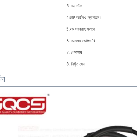
3. বড় স্টক
4ছোট অর্ডারও স্বাগতম।
5.বড় সরবরাহ ক্ষমতা
6. সময়মত ডেলিভারি
7. পেশাদার
8. নিখুঁত সেবা
ণনা