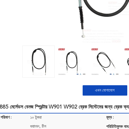
এখন যোগাযোগ
 মের্সেডস বেনজ স্প্রিন্টার W901 W902 ব্রেক সিস্টেমের জন্য ব্রেক ক্যা
 পরিমাণ :
১০ টুকরা
মূল্য :
গুয়াংডং, চীন
পরিচিতিমুলক নাম: