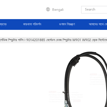
Bengali
্বন্ধে
কারখানা পরিদর্শন
গুণমান নিয়ন্ত্রণ
আমাদের সাথে য
র্সেডিজ স্প্রিন্টার পার্টস
9014201885 মের্সেডস বেনজ স্প্রিন্টার W901 W902 ব্রেক সিস্টেমের 