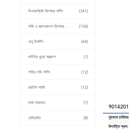
বিএমডব্লিউ রিপেয়ার পার্টস
(341)
অডি ও ভক্সওয়াগেন রিপেয়ার পার্টস
(104)
রেনু রিপার্টস
(44)
বাইডির খুচরা যন্ত্রাংশ
(1)
গাড়ির বডি পার্টস
(12)
ড্রাইভ শ্যাফ্ট
(12)
চাকা ভারবহন
(7)
9014201885
ন্যূনতম চাহিদার
রেডিয়েটর
(8)
উৎপত্তি স্থল: