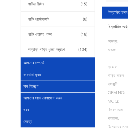
গাড়ির ফিল্টার
(15)
বিস্তারিত তথ্য
গাড়ি থার্মোস্ট্যাট
(8)
বিস্তারিত তথ্
গাড়ি ওয়াটার পাম্প
(18)
উদ্দেশ্য:
অন্যান্য গাড়ির খুচরা যন্ত্রাংশ
(134)
মডেল:
আমাদের সম্পর্কে
প্রকার:
কারখানা ভ্রমণ
গাড়ির মডেল:
গ্যারান্টি:
মান নিয়ন্ত্রণ
OEM NO:
আমাদের সাথে যোগাযোগ করুন
MOQ:
খবর
বিতরণ সময়:
প্যাকেজ:
ক্ষেত্রে
বিশেষভাবে তুলে