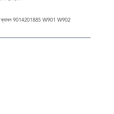
র্টস ব্রেক ক্যাবল 9014201885 W901 W902