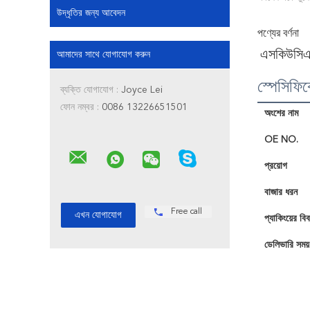
উদ্ধৃতির জন্য আবেদন
পণ্যের বর্ণনা
এসকিউসিএস
আমাদের সাথে যোগাযোগ করুন
স্পেসিফি
ব্যক্তি যোগাযোগ :
Joyce Lei
ফোন নম্বর :
0086 13226651501
অংশের নাম
OE NO.
প্রয়োগ
বাজার ধরন
Free call
প্যাকিংয়ের বি
ডেলিভারি সময়