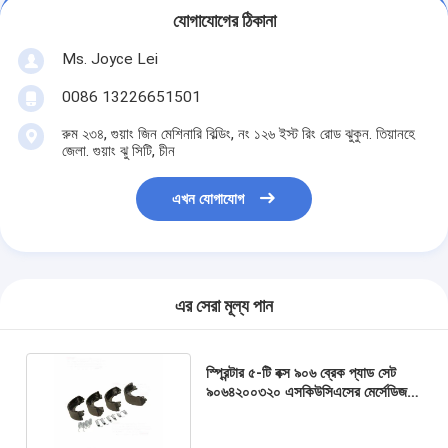
যোগাযোগের ঠিকানা
Ms. Joyce Lei
0086 13226651501
রুম ২৩৪, গুয়াং জিন মেশিনারি বিল্ডিং, নং ১২৬ ইস্ট রিং রোড ঝুকুন. তিয়ানহে
জেলা. গুয়াং ঝু সিটি, চীন
এখন যোগাযোগ
এর সেরা মূল্য পান
স্প্রিন্টার ৫-টি বক্স ৯০৬ ব্রেক প্যাড সেট
৯০৬৪২০০৩২০ এসকিউসিএসের মের্সেডিজ
বেনজ ডব্লিউ৯০৬ এর জন্য