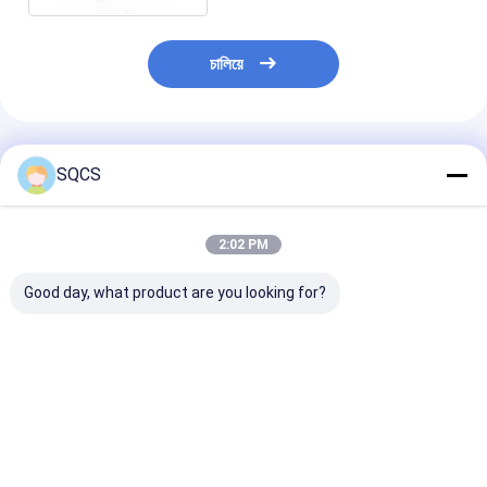
চালিয়ে
প্রস্তাবিত পণ্য
SQCS
2:02 PM
Good day, what product are you looking for?
মার্সিডিজ-বেঞ্জ স্প্রিন্টার
Mercedes-Benz Car
কালো অটো পার্টস বাম র
২০১৯-২০২৪ W910 গাড়ির
Fitment For W213
মিরর সমাবেশ মের্সেডি
হেডলাইটের জন্য উপযুক্ত,
2019 অটো পার্টস টেইলগেট
W213 2019- O
ফ্যাক্টরি সরাসরি বিক্রয়, পছন্দের
ট্রাঙ্ক ক্যাচ লচ OE
A2138107501 এর
দাম OE 9109068500
A0997501800 রিমোট
ভালো দাম
ভালো দাম
ভালো দাম
কন্ট্রোলার