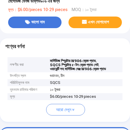
মের্সেডিজ বেনজ ডব্লিউ৯০৬ এর জন্য
মূল্য：$6.00/pieces 10-29 pieces
MOQ：১০ টুকরা
ভালো দাম
এখন যোগাযোগ
পণ্যের বর্ণনা
,
মার্সিডিজ স্প্রিন্টার W906 ব্রেক প্যাড
লক্ষণীয় করা
,
SQCS স্প্রিন্টার ৫-টন ব্রেক প্যাড সেট
ওয়ারেন্টি সহ মার্সিডিজ বেঞ্জ W906 ব্রেক প্যাড
উৎপত্তি স্থল
গুয়াংডং, চীন
পরিচিতিমুলক নাম
SQCS
ন্যূনতম চাহিদার পরিমাণ
১০ টুকরা
মূল্য
$6.00/pieces 10-29 pieces
আরো দেখুন