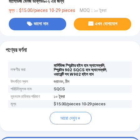
মার্সেডিজ বেনজ ডব্লিউ৯০২ এর জন্য
মূল্য：$15.00/pieces 10-29 pieces
MOQ：১০ টুকরা
ভালো দাম
এখন যোগাযোগ
পণ্যের বর্ণনা
,
মার্সিডিজ স্প্রিন্টার হুইল হাব অ্যাসেম্বলি
লক্ষণীয় করা
,
স্প্রিন্টার 902 SQCS হাব অ্যাসেম্বলি
ওয়ারেন্টি সহ W902 হুইল হাব
উৎপত্তি স্থল
গুয়াংডং, চীন
পরিচিতিমুলক নাম
SQCS
ন্যূনতম চাহিদার পরিমাণ
১০ টুকরা
মূল্য
$15.00/pieces 10-29 pieces
আরো দেখুন