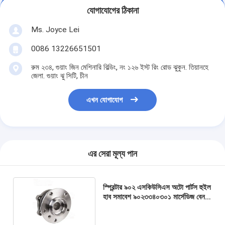
যোগাযোগের ঠিকানা
Ms. Joyce Lei
0086 13226651501
রুম ২৩৪, গুয়াং জিন মেশিনারি বিল্ডিং, নং ১২৬ ইস্ট রিং রোড ঝুকুন. তিয়ানহে
জেলা. গুয়াং ঝু সিটি, চীন
এখন যোগাযোগ
এর সেরা মূল্য পান
স্প্রিন্টার ৯০২ এসকিউসিএস অটো পার্টস হুইল
হাব সমাবেশ ৯০২৩৩৪০৩০১ মার্সেডিজ বেনজ
ডব্লিউ৯০২ এর জন্য