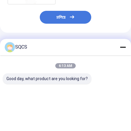
চালিয়ে
প্রস্তাবিত পণ্য
SQCS
6:13 AM
Good day, what product are you looking for?
মার্সিডিজ-বেঞ্জ স্প্রিন্টার
Mercedes-Benz Car
কালো অটো পার্টস বাম র
২০১৯-২০২৪ W910 গাড়ির
Fitment For W213
মিরর সমাবেশ মের্সেডি
হেডলাইটের জন্য উপযুক্ত,
2019 অটো পার্টস টেইলগেট
W213 2019- O
ফ্যাক্টরি সরাসরি বিক্রয়, পছন্দের
ট্রাঙ্ক ক্যাচ লচ OE
A2138107501 এর
দাম OE 9109068500
A0997501800 রিমোট
ভালো দাম
ভালো দাম
ভালো দাম
কন্ট্রোলার