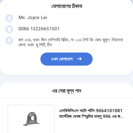
যোগাযোগের ঠিকানা
Ms. Joyce Lei
0086 13226651501
রুম ২৩৪, গুয়াং জিন মেশিনারি বিল্ডিং, নং ১২৬ ইস্ট রিং রোড ঝুকুন. তিয়ানহে
জেলা. গুয়াং ঝু সিটি, চীন
এখন যোগাযোগ
এর সেরা মূল্য পান
এসকিউসিএস অটো পার্টস 9064101081
মার্সেডিজ বেনজ স্প্রিন্টার ডাব্লু 906 এর জন্য
শ্যাফ্ট সেন্টার বিয়ারিং হ্যাঙ্গার