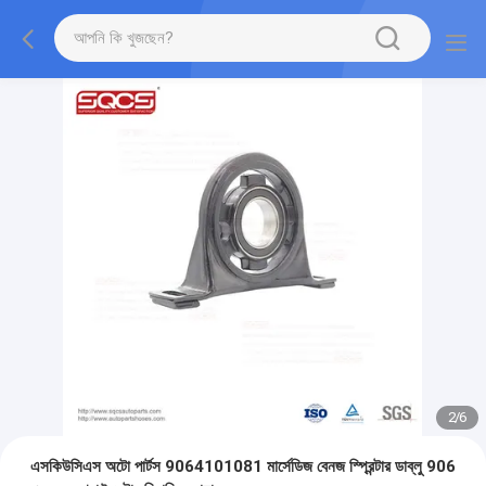
2
/
6
এসকিউসিএস অটো পার্টস 9064101081 মার্সেডিজ বেনজ স্প্রিন্টার ডাব্লু 906