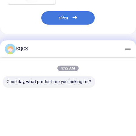
চালিয়ে
প্রস্তাবিত পণ্য
SQCS
3:32 AM
Good day, what product are you looking for?
মার্সিডিজ-বেঞ্জ স্প্রিন্টার
Mercedes-Benz Car
কালো অটো পার্টস বাম র
২০১৯-২০২৪ W910 গাড়ির
Fitment For W213
মিরর সমাবেশ মের্সেডি
হেডলাইটের জন্য উপযুক্ত,
2019 অটো পার্টস টেইলগেট
W213 2019- O
ফ্যাক্টরি সরাসরি বিক্রয়, পছন্দের
ট্রাঙ্ক ক্যাচ লচ OE
A2138107501 এর
দাম OE 9109068500
A0997501800 রিমোট
ভালো দাম
ভালো দাম
ভালো দাম
কন্ট্রোলার