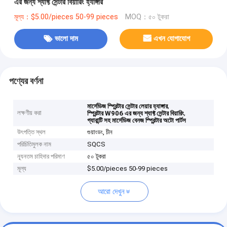
এর জন্য শ্যাফ্ট সেন্টার বিয়ারিং হ্যাঙ্গার
মূল্য：$5.00/pieces 50-99 pieces
MOQ：৫০ টুকরা
ভালো দাম
এখন যোগাযোগ
পণ্যের বর্ণনা
,
মার্সেডিজ স্প্রিন্টার সেন্টার লেয়ার হ্যাঙ্গার
লক্ষণীয় করা
,
স্প্রিন্টার W906 এর জন্য শ্যাফ্ট সেন্টার বিয়ারিং
গ্যারান্টি সহ মার্সেডিজ বেনজ স্প্রিন্টার অটো পার্টস
উৎপত্তি স্থল
গুয়াংডং, চীন
পরিচিতিমুলক নাম
SQCS
ন্যূনতম চাহিদার পরিমাণ
৫০ টুকরা
মূল্য
$5.00/pieces 50-99 pieces
আরো দেখুন