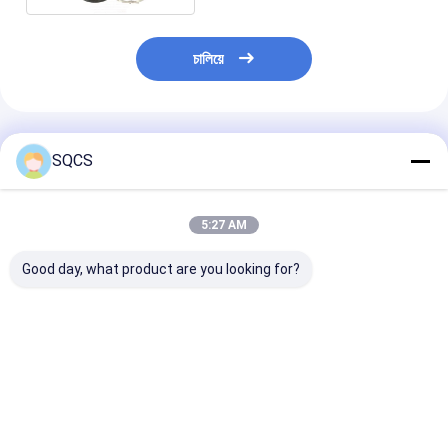
চালিয়ে
প্রস্তাবিত পণ্য
SQCS
5:27 AM
Good day, what product are you looking for?
মার্সিডিজ-বেঞ্জ স্প্রিন্টার
Mercedes-Benz Car
কালো অটো পার্টস বাম র
২০১৯-২০২৪ W910 গাড়ির
Fitment For W213
মিরর সমাবেশ মের্সেডি
হেডলাইটের জন্য উপযুক্ত,
2019 অটো পার্টস টেইলগেট
W213 2019- O
ফ্যাক্টরি সরাসরি বিক্রয়, পছন্দের
ট্রাঙ্ক ক্যাচ লচ OE
A2138107501 এর
দাম OE 9109068500
A0997501800 রিমোট
ভালো দাম
ভালো দাম
ভালো দাম
কন্ট্রোলার