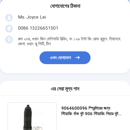
যোগাযোগের ঠিকানা
Ms. Joyce Lei
0086 13226651501
রুম ২৩৪, গুয়াং জিন মেশিনারি বিল্ডিং, নং ১২৬ ইস্ট রিং রোড ঝুকুন. তিয়ানহে
জেলা. গুয়াং ঝু সিটি, চীন
এখন যোগাযোগ
এর সেরা মূল্য পান
9064600096 স্প্রিন্টারের জন্য
স্টিয়ারিং র্যাক বুট 906 স্টিয়ারিং গিয়ার বুট
প্রতিস্থাপন/মেরামতের জন্য