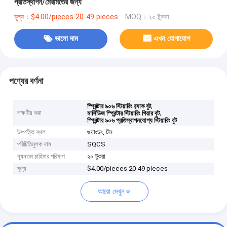
প্রতিস্থাপন/মেরামতের জন্য
মূল্য：$4.00/pieces 20-49 pieces
MOQ：২০ টুকরা
ভালো দাম
এখন যোগাযোগ
পণ্যের বর্ণনা
,
স্প্রিন্টার ৯০৬ স্টিয়ারিং র‍্যাক বুট
লক্ষণীয় করা
,
মার্সিডিজ স্প্রিন্টার স্টিয়ারিং গিয়ার বুট
স্প্রিন্টার ৯০৬ প্রতিস্থাপনযোগ্য স্টিয়ারিং বুট
উৎপত্তি স্থল
গুয়াংডং, চীন
পরিচিতিমুলক নাম
SQCS
ন্যূনতম চাহিদার পরিমাণ
২০ টুকরা
মূল্য
$4.00/pieces 20-49 pieces
আরো দেখুন