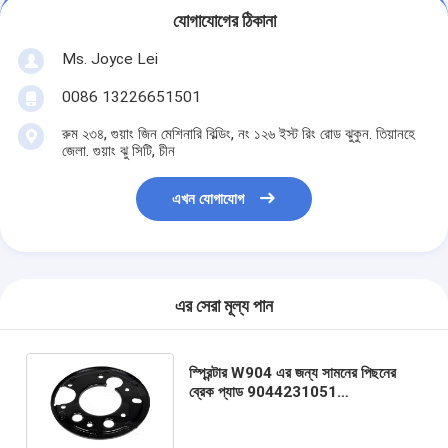
যোগাযোগের ঠিকানা
Ms. Joyce Lei
0086 13226651501
রুম ২৩৪, গুয়াং জিন মেশিনারি বিল্ডিং, নং ১২৬ ইস্ট রিং রোড ঝুকুন. তিয়ানহে
জেলা. গুয়াং ঝু সিটি, চীন
এখন যোগাযোগ
এর সেরা মূল্য পান
স্প্রিন্টার W904 এর জন্য সামনের পিছনের
ব্রেক প্যাড 9044231051
9044200644 9044200844
9044201144