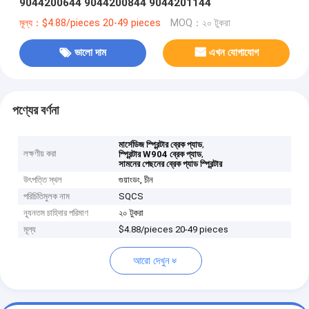
9044200644 9044200844 9044201144
মূল্য：$4.88/pieces 20-49 pieces
MOQ：২০ টুকরা
ভালো দাম
এখন যোগাযোগ
পণ্যের বর্ণনা
,
মার্সেডিজ স্প্রিন্টার ব্রেক প্যাড
লক্ষণীয় করা
,
স্প্রিন্টার W904 ব্রেক প্যাড
সামনের পেছনের ব্রেক প্যাড স্প্রিন্টার
উৎপত্তি স্থল
গুয়াংডং, চীন
পরিচিতিমুলক নাম
SQCS
ন্যূনতম চাহিদার পরিমাণ
২০ টুকরা
মূল্য
$4.88/pieces 20-49 pieces
আরো দেখুন