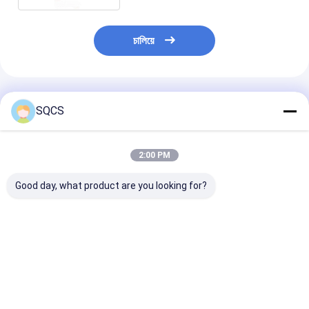
চালিয়ে
প্রস্তাবিত পণ্য
SQCS
2:00 PM
Good day, what product are you looking for?
মার্সিডিজ-বেঞ্জ স্প্রিন্টার
Mercedes-Benz Car
কালো অটো পার্টস বাম র
২০১৯-২০২৪ W910 গাড়ির
Fitment For W213
মিরর সমাবেশ মের্সেডি
হেডলাইটের জন্য উপযুক্ত,
2019 অটো পার্টস টেইলগেট
W213 2019- O
ফ্যাক্টরি সরাসরি বিক্রয়, পছন্দের
ট্রাঙ্ক ক্যাচ লচ OE
A2138107501 এর
দাম OE 9109068500
A0997501800 রিমোট
ভালো দাম
ভালো দাম
ভালো দাম
কন্ট্রোলার