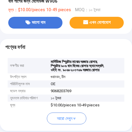
বাম পাশের জন্য মের্সেডিজ W906
মূল্য：$10.00/pieces 10-49 pieces
MOQ：১০ টুকরা
ভালো দাম
এখন যোগাযোগ
পণ্যের বর্ণনা
,
মার্সিডিজ স্প্রিন্টার মাঝের দরজার রোলার
লক্ষণীয় করা
,
স্প্রিন্টার ৯০৬ বাম দিকের রোলার অ্যাসেম্বলি
ওইই নং. ৯০৬৮২০৩৭৬৯ দরজার রোলার
উৎপত্তি স্থল
গুয়াংডং, চীন
পরিচিতিমুলক নাম
OE
মডেল নম্বার
9068203769
ন্যূনতম চাহিদার পরিমাণ
১০ টুকরা
মূল্য
$10.00/pieces 10-49 pieces
আরো দেখুন