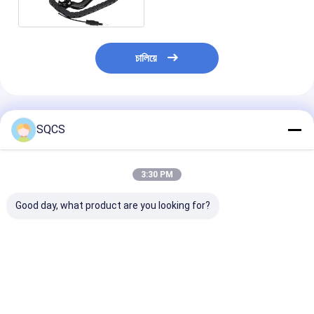
চালিয়ে
প্রস্তাবিত পণ্য
SQCS
3:30 PM
Good day, what product are you looking for?
মার্সিডিজ-বেঞ্জ স্প্রিন্টার
Mercedes-Benz Car
কালো অটো পার্টস বাম র
২০১৯-২০২৪ W910 গাড়ির
Fitment For W213
মিরর সমাবেশ মের্সেডি
হেডলাইটের জন্য উপযুক্ত,
2019 অটো পার্টস টেইলগেট
W213 2019- O
ফ্যাক্টরি সরাসরি বিক্রয়, পছন্দের
ট্রাঙ্ক ক্যাচ লচ OE
A2138107501 এর
দাম OE 9109068500
A0997501800 রিমোট
ভালো দাম
ভালো দাম
ভালো দাম
কন্ট্রোলার