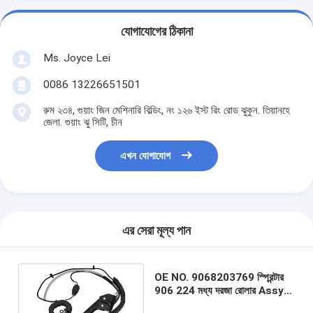
যোগাযোগের ঠিকানা
Ms. Joyce Lei
0086 13226651501
রুম ২৩৪, গুয়াং জিন মেশিনারি বিল্ডিং, নং ১২৬ ইস্ট রিং রোড ঝুকুন. তিয়ানহে
জেলা. গুয়াং ঝু সিটি, চীন
এখন যোগাযোগ
এর সেরা মূল্য পান
OE NO. 9068203769 স্প্রিন্টার
906 224 মধ্য দরজা রোলার Assy
বাম পাশের জন্য মের্সেডিজ W906