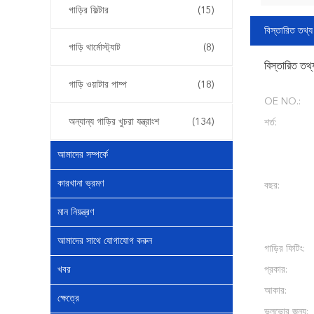
গাড়ির ফিল্টার
(15)
বিস্তারিত তথ্য
গাড়ি থার্মোস্ট্যাট
(8)
বিস্তারিত তথ্
গাড়ি ওয়াটার পাম্প
(18)
OE NO.:
অন্যান্য গাড়ির খুচরা যন্ত্রাংশ
(134)
শর্ত:
আমাদের সম্পর্কে
কারখানা ভ্রমণ
বছর:
মান নিয়ন্ত্রণ
আমাদের সাথে যোগাযোগ করুন
গাড়ির ফিটিং:
খবর
প্রকার:
আকার:
ক্ষেত্রে
ভলভোর জন্য: