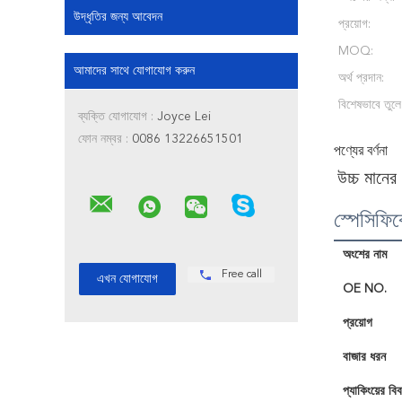
উদ্ধৃতির জন্য আবেদন
প্রয়োগ:
MOQ:
আমাদের সাথে যোগাযোগ করুন
অর্থ প্রদান:
বিশেষভাবে তুলে
ব্যক্তি যোগাযোগ :
Joyce Lei
ফোন নম্বর :
0086 13226651501
পণ্যের বর্ণনা
উচ্চ মানের
স্পেসিফি
অংশের নাম
Free call
OE NO.
প্রয়োগ
বাজার ধরন
প্যাকিংয়ের বি