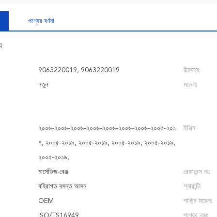
পণ্যের বর্ণনা
য
9063220019, 9063220019
উদ্দেশ্য:
নতুন
মডেল:
২০০৬-২০০৬-২০০৬-২০০৬-২০০৬-২০০৬-২০০৬-২০০৫-২০১
ইঞ্জিন:
৭, ২০০৫-২০১৯, ২০০৫-২০১৯, ২০০৫-২০১৯, ২০০৫-২০১৯,
২০০৫-২০১৯,
মার্সেডিজ-বেঞ্জ
রেফারেন্স নং:
বহিরাগত বসন্ত আসন
গ্যারান্টি:
OEM
গাড়ির মডেল:
ISO/TS16949
পণ্যের নাম: