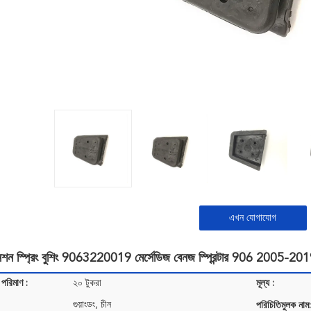
এখন যোগাযোগ
েনশন স্প্রিং বুশিং 9063220019 মের্সেডিজ বেনজ স্প্রিন্টার 906 2005-20
 পরিমাণ :
২০ টুকরা
মূল্য :
গুয়াংডং, চীন
পরিচিতিমুলক নাম: