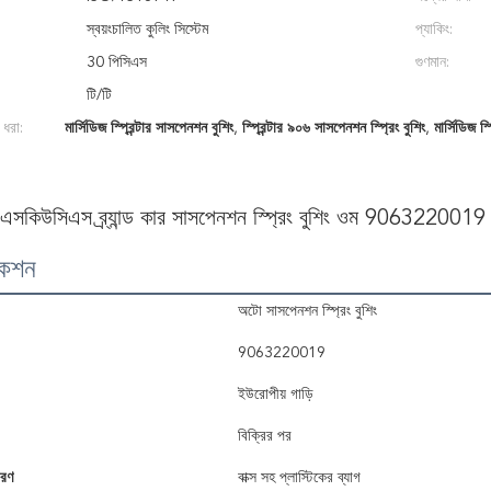
স্বয়ংচালিত কুলিং সিস্টেম
প্যাকিং:
30 পিসিএস
গুণমান:
টি/টি
 ধরা:
মার্সিডিজ স্প্রিন্টার সাসপেনশন বুশিং
,
স্প্রিন্টার ৯০৬ সাসপেনশন স্প্রিং বুশিং
,
মার্সিডিজ স
 এসকিউসিএস ব্র্যান্ড কার সাসপেনশন স্প্রিং বুশিং ওম 9063220019 ম
কেশন
অটো সাসপেনশন স্প্রিং বুশিং
9063220019
ইউরোপীয় গাড়ি
বিক্রির পর
বরণ
বাক্স সহ প্লাস্টিকের ব্যাগ