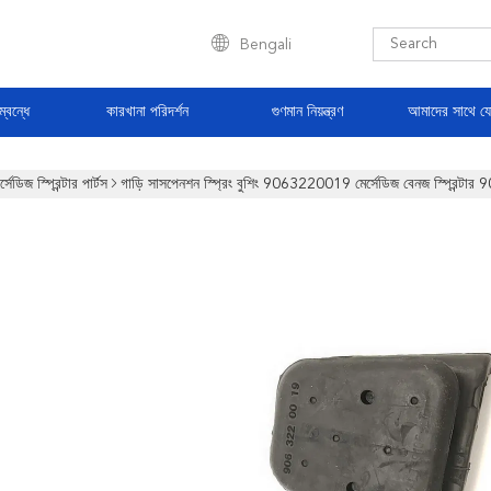
Bengali
্বন্ধে
কারখানা পরিদর্শন
গুণমান নিয়ন্ত্রণ
আমাদের সাথে য
র্সেডিজ স্প্রিন্টার পার্টস
গাড়ি সাসপেনশন স্প্রিং বুশিং 9063220019 মের্সেডিজ বেনজ স্প্রিন্