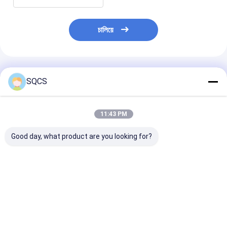
চালিয়ে
প্রস্তাবিত পণ্য
SQCS
11:43 PM
Good day, what product are you looking for?
মার্সিডিজ-বেঞ্জ স্প্রিন্টার
Mercedes-Benz Car
কালো অটো পার্টস বাম র
২০১৯-২০২৪ W910 গাড়ির
Fitment For W213
মিরর সমাবেশ মের্সেডি
হেডলাইটের জন্য উপযুক্ত,
2019 অটো পার্টস টেইলগেট
W213 2019- O
ফ্যাক্টরি সরাসরি বিক্রয়, পছন্দের
ট্রাঙ্ক ক্যাচ লচ OE
A2138107501 এর
দাম OE 9109068500
A0997501800 রিমোট
ভালো দাম
ভালো দাম
ভালো দাম
কন্ট্রোলার