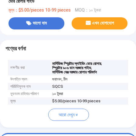
ডোর রোলার গাইড
মূল্য：$5.00/pieces 10-99 pieces
MOQ：১০ টুকরা
ভালো দাম
এখন যোগাযোগ
পণ্যের বর্ণনা
,
মার্সিডিজ স্প্রিন্টার স্লাইডিং ডোর রোলার
লক্ষণীয় করা
,
স্প্রিন্টার ৯০৬ ডান দরজার গাইড
মার্সিডিজ বেঞ্জ দরজার রোলার পরিবর্তন
উৎপত্তি স্থল
গুয়াংডং, চীন
পরিচিতিমুলক নাম
SQCS
ন্যূনতম চাহিদার পরিমাণ
১০ টুকরা
মূল্য
$5.00/pieces 10-99 pieces
আরো দেখুন