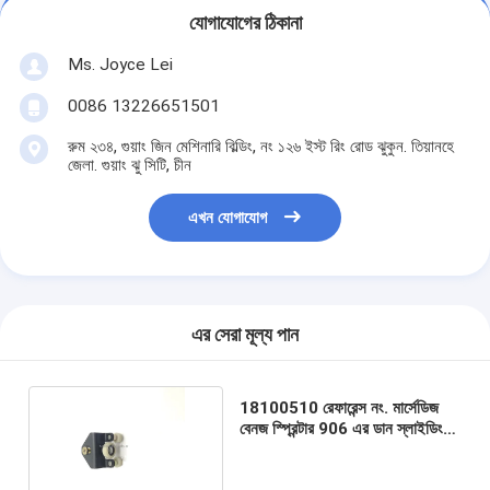
যোগাযোগের ঠিকানা
Ms. Joyce Lei
0086 13226651501
রুম ২৩৪, গুয়াং জিন মেশিনারি বিল্ডিং, নং ১২৬ ইস্ট রিং রোড ঝুকুন. তিয়ানহে
জেলা. গুয়াং ঝু সিটি, চীন
এখন যোগাযোগ
এর সেরা মূল্য পান
18100510 রেফারেন্স নং. মার্সেডিজ
বেনজ স্প্রিন্টার 906 এর ডান স্লাইডিং
ডোর রোলার গাইড