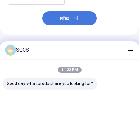
চালিয়ে
প্রস্তাবিত পণ্য
SQCS
11:22 PM
Good day, what product are you looking for?
মার্সিডিজ-বেঞ্জ স্প্রিন্টার
Mercedes-Benz Car
কালো অটো পার্টস বাম র
২০১৯-২০২৪ W910 গাড়ির
Fitment For W213
মিরর সমাবেশ মের্সেডি
হেডলাইটের জন্য উপযুক্ত,
2019 অটো পার্টস টেইলগেট
W213 2019- O
ফ্যাক্টরি সরাসরি বিক্রয়, পছন্দের
ট্রাঙ্ক ক্যাচ লচ OE
A2138107501 এর
দাম OE 9109068500
A0997501800 রিমোট
ভালো দাম
ভালো দাম
ভালো দাম
কন্ট্রোলার