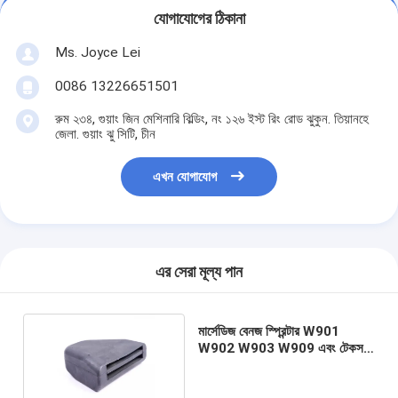
যোগাযোগের ঠিকানা
Ms. Joyce Lei
0086 13226651501
রুম ২৩৪, গুয়াং জিন মেশিনারি বিল্ডিং, নং ১২৬ ইস্ট রিং রোড ঝুকুন. তিয়ানহে
জেলা. গুয়াং ঝু সিটি, চীন
এখন যোগাযোগ
এর সেরা মূল্য পান
মার্সেডিজ বেনজ স্প্রিন্টার W901
W902 W903 W909 এবং টেকসই
জন্য পাতা স্প্রিং বুশিং