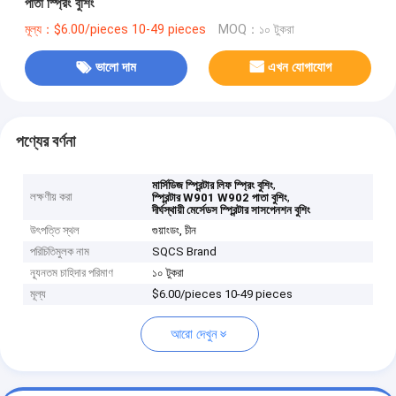
পাতা স্প্রিং বুশিং
মূল্য：$6.00/pieces 10-49 pieces
MOQ：১০ টুকরা
ভালো দাম
এখন যোগাযোগ
পণ্যের বর্ণনা
,
মার্সিডিজ স্প্রিন্টার লিফ স্প্রিং বুশিং
লক্ষণীয় করা
,
স্প্রিন্টার W901 W902 পাতা বুশিং
দীর্ঘস্থায়ী মের্সেডস স্প্রিন্টার সাসপেনশন বুশিং
উৎপত্তি স্থল
গুয়াংডং, চীন
পরিচিতিমুলক নাম
SQCS Brand
ন্যূনতম চাহিদার পরিমাণ
১০ টুকরা
মূল্য
$6.00/pieces 10-49 pieces
আরো দেখুন