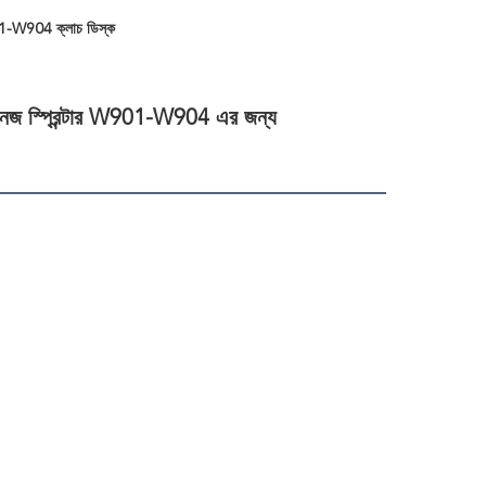
901-W904 ক্লাচ ডিস্ক
বেনজ স্প্রিন্টার W901-W904 এর জন্য