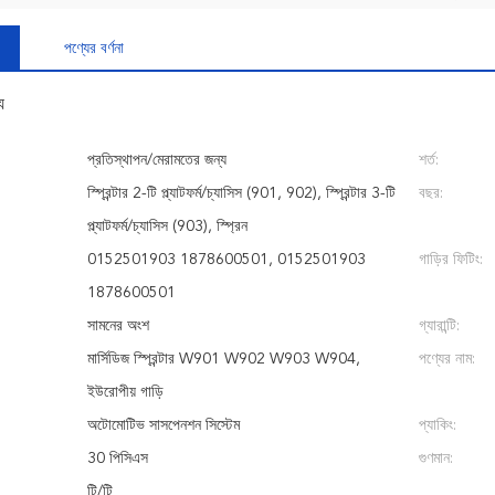
পণ্যের বর্ণনা
য
প্রতিস্থাপন/মেরামতের জন্য
শর্ত:
স্প্রিন্টার 2-টি প্ল্যাটফর্ম/চ্যাসিস (901, 902), স্প্রিন্টার 3-টি
বছর:
প্ল্যাটফর্ম/চ্যাসিস (903), স্প্রিন
0152501903 1878600501, 0152501903
গাড়ির ফিটিং:
1878600501
সামনের অংশ
গ্যারান্টি:
মার্সিডিজ স্প্রিন্টার W901 W902 W903 W904,
পণ্যের নাম:
ইউরোপীয় গাড়ি
অটোমোটিভ সাসপেনশন সিস্টেম
প্যাকিং:
30 পিসিএস
গুণমান:
টি/টি