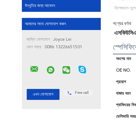
উদ্ধৃতির জন্য আবেদন
বিশেষভাবে তুলে
পণ্যের বর্ণনা
আমাদের সাথে যোগাযোগ করুন
এসকিউসিএস
ব্যক্তি যোগাযোগ :
Joyce Lei
স্পেসিফি
ফোন নম্বর :
0086 13226651501
অংশের নাম
OE NO.
প্রয়োগ
Free call
বাজার ধরন
প্যাকিংয়ের বি
ডেলিভারি সময়