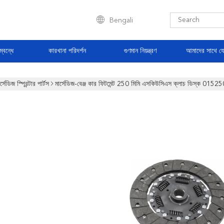
Bengali
্বন্ধে
কারখানা পরিদর্শন
গুণমান নিয়ন্ত্রণ
আমাদের সাথে য
র্সেডিজ স্প্রিন্টার পার্টস
মার্সেডিজ-বেঞ্জ কার ফিটমেন্ট 250 মিমি এসকিউসিএস ক্লাচ ডিস্ক 01