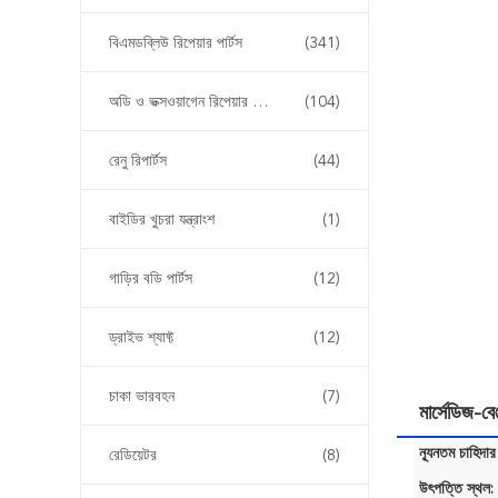
বিএমডব্লিউ রিপেয়ার পার্টস
(341)
অডি ও ভক্সওয়াগেন রিপেয়ার পার্টস
(104)
রেনু রিপার্টস
(44)
বাইডির খুচরা যন্ত্রাংশ
(1)
গাড়ির বডি পার্টস
(12)
ড্রাইভ শ্যাফ্ট
(12)
চাকা ভারবহন
(7)
মার্সেডিজ-
ন্যূনতম চাহিদার
রেডিয়েটর
(8)
উৎপত্তি স্থল: