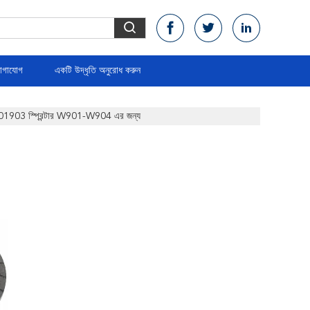
োগাযোগ
একটি উদ্ধৃতি অনুরোধ করুন
52501903 স্প্রিন্টার W901-W904 এর জন্য