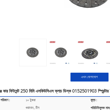
এখন যোগাযোগ
বেঞ্জ কার ফিটমেন্ট 250 মিমি এসকিউসিএস ক্লাচ ডিস্ক 0152501903 স্প্রি
 পরিমাণ :
১০ টুকরা
মূল্য :
গুয়াংডং, চীন
পরিচিতিমুলক নাম: