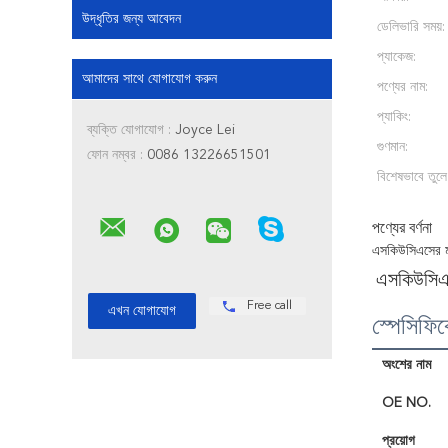
উদ্ধৃতির জন্য আবেদন
ডেলিভারি সময়:
প্যাকেজ:
আমাদের সাথে যোগাযোগ করুন
পণ্যের নাম:
প্যাকিং:
ব্যক্তি যোগাযোগ :
Joyce Lei
গুণমান:
ফোন নম্বর :
0086 13226651501
বিশেষভাবে তুলে
পণ্যের বর্ণনা
এসকিউসিএসের মধ
এসকিউসিএস 
Free call
স্পেসিফি
অংশের নাম
OE NO.
প্রয়োগ