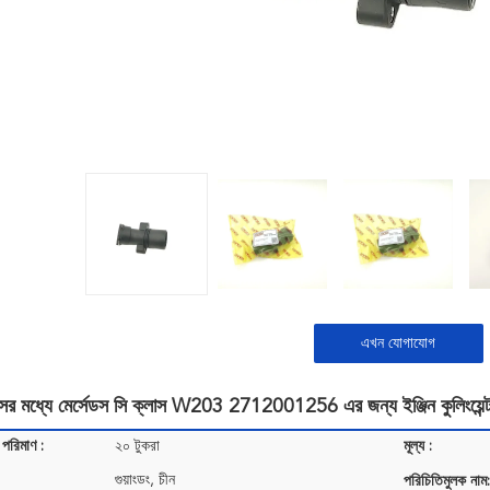
এখন যোগাযোগ
 মধ্যে মের্সেডস সি ক্লাস W203 2712001256 এর জন্য ইঞ্জিন কুলিংয়েন্ট থা
 পরিমাণ :
২০ টুকরা
মূল্য :
গুয়াংডং, চীন
পরিচিতিমুলক নাম: