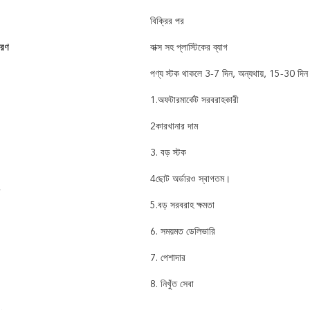
বিক্রির পর
বরণ
বাক্স সহ প্লাস্টিকের ব্যাগ
পণ্য স্টক থাকলে 3-7 দিন, অন্যথায়, 15-30 দিন
1.অফটারমার্কেট সরবরাহকারী
2কারখানার দাম
3. বড় স্টক
4ছোট অর্ডারও স্বাগতম।
5.বড় সরবরাহ ক্ষমতা
6. সময়মত ডেলিভারি
7. পেশাদার
8. নিখুঁত সেবা