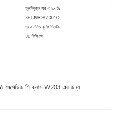
ত্রুটিযুক্ত হার < ১.০%
SETJWQBZ001Q
স্বয়ংচালিত কুলিং সিস্টেম
30 পিসিএস
1256 মের্সেডিজ সি ক্লাস W203 এর জন্য