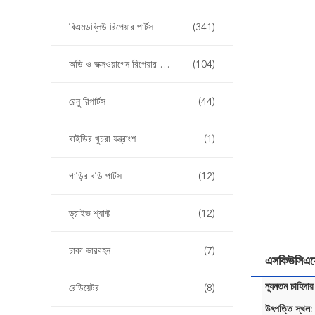
বিএমডব্লিউ রিপেয়ার পার্টস
(341)
অডি ও ভক্সওয়াগেন রিপেয়ার পার্টস
(104)
রেনু রিপার্টস
(44)
বাইডির খুচরা যন্ত্রাংশ
(1)
গাড়ির বডি পার্টস
(12)
ড্রাইভ শ্যাফ্ট
(12)
চাকা ভারবহন
(7)
এসকিউসিএসের
ন্যূনতম চাহিদার
রেডিয়েটর
(8)
উৎপত্তি স্থল: