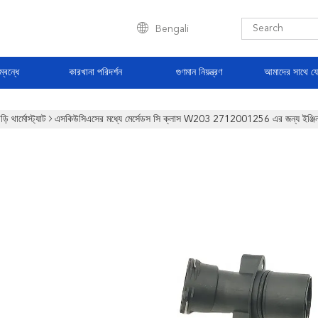
Bengali
্বন্ধে
কারখানা পরিদর্শন
গুণমান নিয়ন্ত্রণ
আমাদের সাথে য
ড়ি থার্মোস্ট্যাট
এসকিউসিএসের মধ্যে মের্সেডস সি ক্লাস W203 2712001256 এর জন্য ইঞ্জিন কুলিং