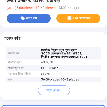
W901 W902 W903 W904 এর জন্য
মূল্য：$6.00/pieces 10-49 pieces
MOQ：১০ টুকরা
ভালো দাম
এখন যোগাযোগ
পণ্যের বর্ণনা
,
মার্সেডিজ স্প্রিন্টার ব্রেক প্যাড ক্ল্যাম্প
লক্ষণীয় করা
,
SQCS ব্রেক ক্ল্যাম্প W901 W902
স্প্রিন্টার ব্রেক প্যাড ক্ল্যাম্প 0004215991
উৎপত্তি স্থল
গুয়াংডং, চীন
পরিচিতিমুলক নাম
SQCS Brand
ন্যূনতম চাহিদার পরিমাণ
১০ টুকরা
মূল্য
$6.00/pieces 10-49 pieces
আরো দেখুন