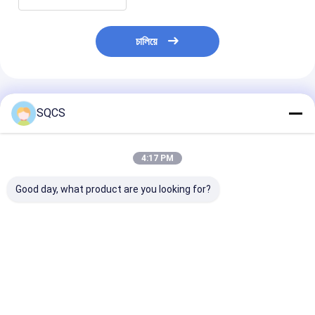
চালিয়ে
প্রস্তাবিত পণ্য
SQCS
4:17 PM
Good day, what product are you looking for?
মার্সিডিজ-বেঞ্জ স্প্রিন্টার
Mercedes-Benz Car
কালো অটো পার্টস বাম র
২০১৯-২০২৪ W910 গাড়ির
Fitment For W213
মিরর সমাবেশ মের্সেডি
হেডলাইটের জন্য উপযুক্ত,
2019 অটো পার্টস টেইলগেট
W213 2019- O
ফ্যাক্টরি সরাসরি বিক্রয়, পছন্দের
ট্রাঙ্ক ক্যাচ লচ OE
A2138107501 এর
দাম OE 9109068500
A0997501800 রিমোট
ভালো দাম
ভালো দাম
ভালো দাম
কন্ট্রোলার