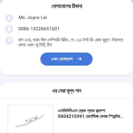
যোগাযোগের ঠিকানা
Ms. Joyce Lei
0086 13226651501
রুম ২৩৪, গুয়াং জিন মেশিনারি বিল্ডিং, নং ১২৬ ইস্ট রিং রোড ঝুকুন. তিয়ানহে
জেলা. গুয়াং ঝু সিটি, চীন
এখন যোগাযোগ
এর সেরা মূল্য পান
এসকিউসিএস ব্রেক প্যাড ক্ল্যাম্প
0004215991 মের্সেডিজ বেনজ স্প্রিন্টার
W901 W902 W903 W904 এর জন্য