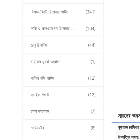
বিএমডব্লিউ রিপেয়ার পার্টস
(341)
অডি ও ভক্সওয়াগেন রিপেয়ার পার্টস
(104)
রেনু রিপার্টস
(44)
বাইডির খুচরা যন্ত্রাংশ
(1)
গাড়ির বডি পার্টস
(12)
ড্রাইভ শ্যাফ্ট
(12)
চাকা ভারবহন
(7)
সামনের অবস
ন্যূনতম চাহিদার
রেডিয়েটর
(8)
উৎপত্তি স্থল: