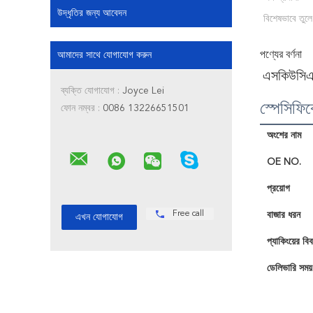
উদ্ধৃতির জন্য আবেদন
বিশেষভাবে তুলে
পণ্যের বর্ণনা
আমাদের সাথে যোগাযোগ করুন
এসকিউসিএস
ব্যক্তি যোগাযোগ :
Joyce Lei
স্পেসিফি
ফোন নম্বর :
0086 13226651501
অংশের নাম
OE NO.
প্রয়োগ
Free call
বাজার ধরন
প্যাকিংয়ের বি
ডেলিভারি সময়