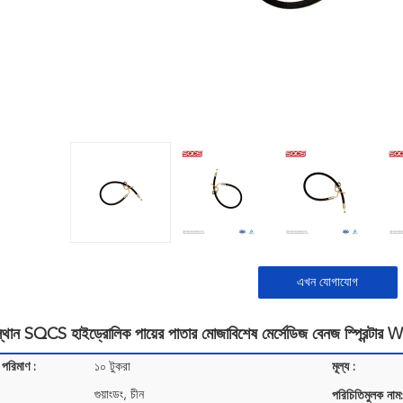
এখন যোগাযোগ
্থান SQCS হাইড্রোলিক পায়ের পাতার মোজাবিশেষ মের্সেডিজ বেনজ স্প্র
 পরিমাণ :
১০ টুকরা
মূল্য :
গুয়াংডং, চীন
পরিচিতিমুলক নাম: