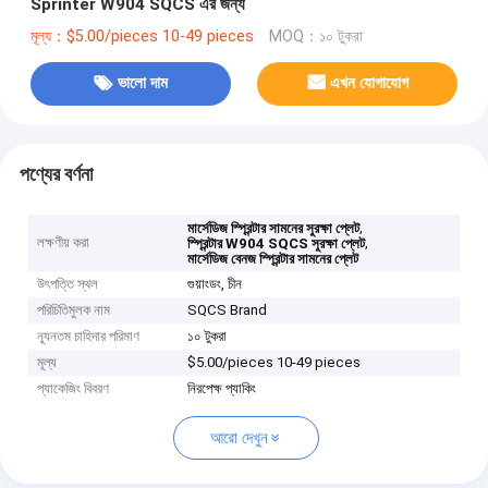
Sprinter W904 SQCS এর জন্য
মূল্য：$5.00/pieces 10-49 pieces
MOQ：১০ টুকরা
ভালো দাম
এখন যোগাযোগ
পণ্যের বর্ণনা
,
মার্সেডিজ স্প্রিন্টার সামনের সুরক্ষা প্লেট
লক্ষণীয় করা
,
স্প্রিন্টার W904 SQCS সুরক্ষা প্লেট
মার্সেডিজ বেনজ স্প্রিন্টার সামনের প্লেট
উৎপত্তি স্থল
গুয়াংডং, চীন
পরিচিতিমুলক নাম
SQCS Brand
ন্যূনতম চাহিদার পরিমাণ
১০ টুকরা
মূল্য
$5.00/pieces 10-49 pieces
প্যাকেজিং বিবরণ
নিরপেক্ষ প্যাকিং
আরো দেখুন