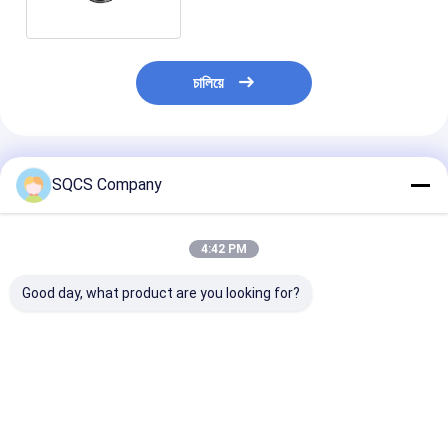
চালিয়ে
প্রস্তাবিত পণ্য
SQCS Company
4:42 PM
Good day, what product are you looking for?
মার্সিডিজ-বেঞ্জ স্প্রিন্টার
Mercedes-Benz Car
কালো অটো পার্টস বাম র
২০১৯-২০২৪ W910 গাড়ির
Fitment For W213
মিরর সমাবেশ মের্সেডি
হেডলাইটের জন্য উপযুক্ত,
2019 অটো পার্টস টেইলগেট
W213 2019- O
ফ্যাক্টরি সরাসরি বিক্রয়, পছন্দের
ট্রাঙ্ক ক্যাচ লচ OE
A2138107501 এর
দাম OE 9109068500
A0997501800 রিমোট
ভালো দাম
ভালো দাম
ভালো দাম
কন্ট্রোলার