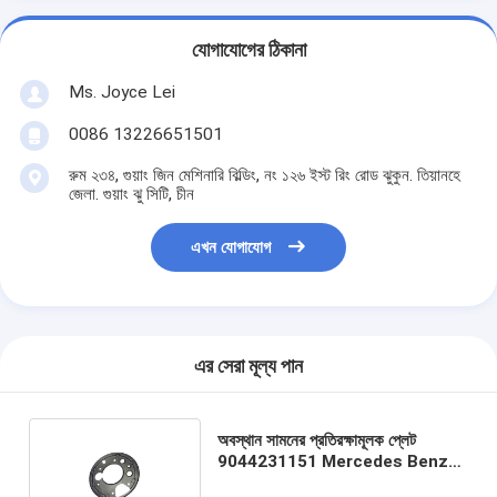
যোগাযোগের ঠিকানা
Ms. Joyce Lei
0086 13226651501
রুম ২৩৪, গুয়াং জিন মেশিনারি বিল্ডিং, নং ১২৬ ইস্ট রিং রোড ঝুকুন. তিয়ানহে
জেলা. গুয়াং ঝু সিটি, চীন
এখন যোগাযোগ
এর সেরা মূল্য পান
অবস্থান সামনের প্রতিরক্ষামূলক প্লেট
9044231151 Mercedes Benz
Sprinter W904 SQCS এর জন্য