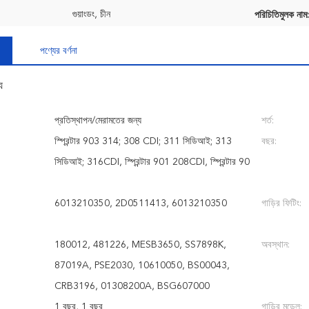
গুয়াংডং, চীন
পরিচিতিমুলক নাম:
পণ্যের বর্ণনা
য
প্রতিস্থাপন/মেরামতের জন্য
শর্ত:
স্প্রিন্টার 903 314; 308 CDI; 311 সিডিআই; 313
বছর:
সিডিআই; 316CDI, স্প্রিন্টার 901 208CDI, স্প্রিন্টার 90
6013210350, 2D0511413, 6013210350
গাড়ির ফিটিং:
180012, 481226, MESB3650, SS7898K,
অবস্থান:
87019A, PSE2030, 10610050, BS00043,
CRB3196, 01308200A, BSG607000
1 বছর, 1 বছর
গাড়ির মডেল: