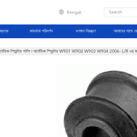
Bengali
্বন্ধে
কারখানা পরিদর্শন
গুণমান নিয়ন্ত্রণ
আমাদের সাথে য
র্সেডিজ স্প্রিন্টার পার্টস
মার্সেডিজ স্প্রিন্টার W901 W902 W903 W904 2006- L/R এর জন্য রি