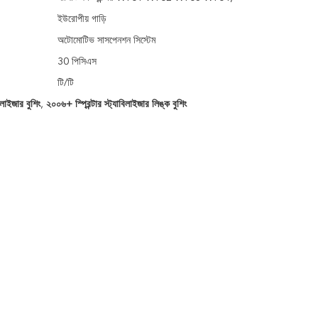
ইউরোপীয় গাড়ি
অটোমোটিভ সাসপেনশন সিস্টেম
30 পিসিএস
টি/টি
লাইজার বুশিং
,
২০০৬+ স্প্রিন্টার স্ট্যাবিলাইজার লিঙ্ক বুশিং