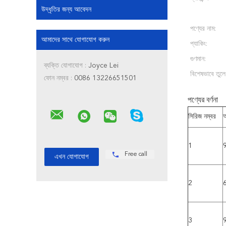
উদ্ধৃতির জন্য আবেদন
পণ্যের নাম:
আমাদের সাথে যোগাযোগ করুন
প্যাকিং:
গুণমান:
ব্যক্তি যোগাযোগ :
Joyce Lei
বিশেষভাবে তুলে
ফোন নম্বর :
0086 13226651501
পণ্যের বর্ণনা
সিরিজ নম্বর
অ
1
Free call
2
3