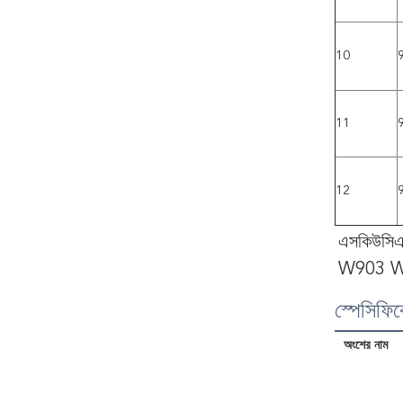
10
11
12
এসকিউসিএস
W903 W9
স্পেসিফি
অংশের নাম