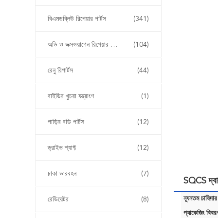
বিএমডব্লিউ রিপেয়ার পার্টস
(341)
অডি ও ভক্সওয়াগেন রিপেয়ার পার্টস
(104)
রেনু রিপার্টস
(44)
বাইডির খুচরা যন্ত্রাংশ
(1)
গাড়ির বডি পার্টস
(12)
ড্রাইভ শ্যাফ্ট
(12)
চাকা ভারবহন
(7)
SQCS দ্বা
ন্যূনতম চাহিদার
রেডিয়েটর
(8)
প্যাকেজিং বিবর