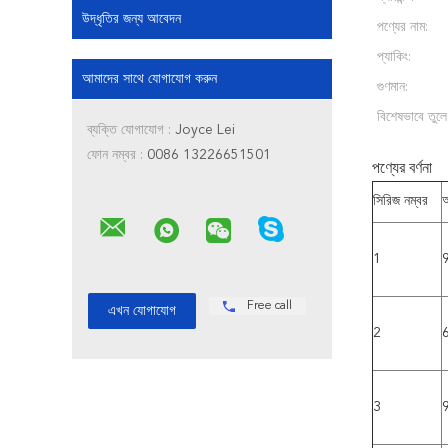
উদ্ধৃতির জন্য আবেদন
পণ্যের নাম:
প্যাকিং:
আমাদের সাথে যোগাযোগ করুন
গুণমান:
বিশেষভাবে তুলে
ব্যক্তি যোগাযোগ :
Joyce Lei
ফোন নম্বর :
0086 13226651501
পণ্যের বর্ণনা
সিরিজ নম্বর
অ
1
Free call
2
3