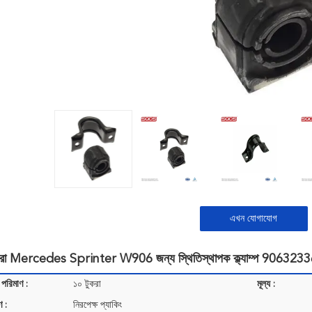
এখন যোগাযোগ
রা Mercedes Sprinter W906 জন্য স্থিতিস্থাপক ক্ল্যাম্প 906323
 পরিমাণ :
১০ টুকরা
মূল্য :
ণ :
নিরপেক্ষ প্যাকিং