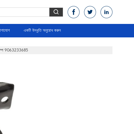
োগাযোগ
একটি উদ্ধৃতি অনুরোধ করুন
্যাম্প 9063233685