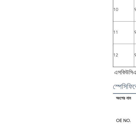
10
11
12
এসকিউসিএস 
স্পেসিফি
অংশের নাম
OE NO.