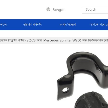
Bengali
্বন্ধে
কারখানা পরিদর্শন
গুণমান নিয়ন্ত্রণ
আমাদের সাথে য
র্সেডিজ স্প্রিন্টার পার্টস
SQCS দ্বারা Mercedes Sprinter W906 জন্য স্থিতিস্থাপক ক্ল