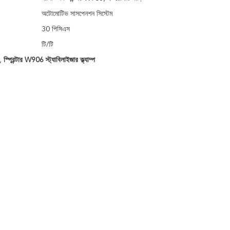
অটোমোটিভ সাসপেনশন সিস্টেম
30 পিসিএস
টি/টি
,
স্প্রিন্টার W906 স্ট্যাবিলাইজার ক্ল্যাম্প