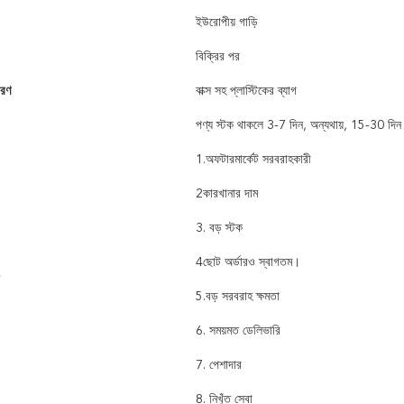
ইউরোপীয় গাড়ি
বিক্রির পর
বরণ
বাক্স সহ প্লাস্টিকের ব্যাগ
পণ্য স্টক থাকলে 3-7 দিন, অন্যথায়, 15-30 দিন
1.অফটারমার্কেট সরবরাহকারী
2কারখানার দাম
3. বড় স্টক
4ছোট অর্ডারও স্বাগতম।
5.বড় সরবরাহ ক্ষমতা
6. সময়মত ডেলিভারি
7. পেশাদার
8. নিখুঁত সেবা