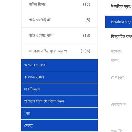
গাড়ির ফিল্টার
(15)
উৎপত্তি স্থল:
গাড়ি থার্মোস্ট্যাট
(8)
বিস্তারিত তথ্য
গাড়ি ওয়াটার পাম্প
(18)
বিস্তারিত তথ্
অন্যান্য গাড়ির খুচরা যন্ত্রাংশ
(134)
উদ্দেশ্য:
মডেল:
আমাদের সম্পর্কে
কারখানা ভ্রমণ
OE NO.:
মান নিয়ন্ত্রণ
আমাদের সাথে যোগাযোগ করুন
রেফারেন্স নং:
খবর
ক্ষেত্রে
গ্যারান্টি: