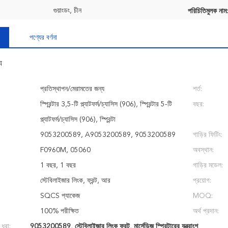
গুয়াংডং, চীন
পরিচিতিমুলক নাম:
পণ্যের বর্ণনা
য
প্রতিস্থাপন/মেরামতের জন্য
শর্ত:
স্প্রিন্টার 3,5-টি প্ল্যাটফর্ম/চ্যাসিস (906), স্প্রিন্টার 5-টি
বছর:
প্ল্যাটফর্ম/চ্যাসিস (906), স্প্রিন্টা
9053200589, A9053200589, 9053200589
গাড়ির ফিটিং:
F0960M, 05060
অবস্থান:
1 বছর, 1 বছর
গাড়ির মডেল:
স্টেবিলাইজার লিংক, ফ্রন্ট, আর
প্রয়োগ:
SQCS প্যাকেজ
MOQ:
100% পরীক্ষিত
অর্থ প্রদান:
 ধরা:
9053200589
,
স্টেবিলাইজার লিংক ফ্রন্ট
,
মার্সেডিজ স্প্রিন্টারের যন্ত্রাংশ