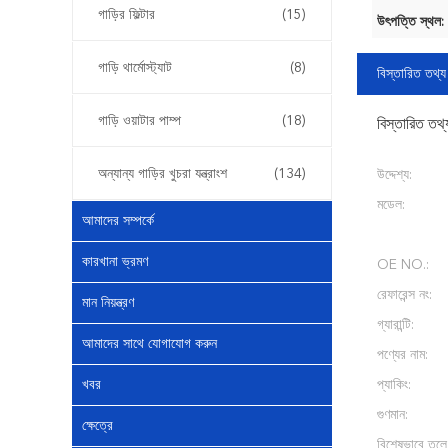
গাড়ির ফিল্টার
(15)
উৎপত্তি স্থল:
গাড়ি থার্মোস্ট্যাট
(8)
বিস্তারিত তথ্য
গাড়ি ওয়াটার পাম্প
(18)
বিস্তারিত তথ্
অন্যান্য গাড়ির খুচরা যন্ত্রাংশ
(134)
উদ্দেশ্য:
মডেল:
আমাদের সম্পর্কে
কারখানা ভ্রমণ
OE NO.:
রেফারেন্স নং:
মান নিয়ন্ত্রণ
গ্যারান্টি:
আমাদের সাথে যোগাযোগ করুন
পণ্যের নাম:
খবর
প্যাকিং:
গুণমান:
ক্ষেত্রে
বিশেষভাবে তুলে