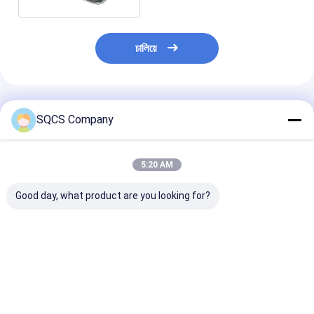
চালিয়ে
প্রস্তাবিত পণ্য
SQCS Company
5:20 AM
Good day, what product are you looking for?
বেনজ স্প্রিন্টারের জন্য রিয়ার
অটোমোবাইল বডি পার্টস কালো
প্লাস্টিকের বাম্পার পে
বাম্পার 907
কুয়াশা ল্যাম্প গ্রিল
9078850500
9078801100 গাড়ি বডি
9108854400 জন্য বেঞ্জ
A9078850500 
আনুষাঙ্গিক
স্প্রিন্টার W907 W910
Sprinter W907
9078850500 এর 
ভালো দাম
ভালো দাম
ভালো দাম