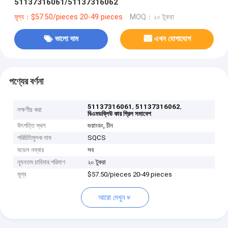
51137316061/51137316062
মূল্য：$57.50/pieces 20-49 pieces
MOQ：২০ টুকরা
ভালো দাম
এখন যোগাযোগ
পণ্যের বর্ণনা
,
,
51137316061
51137316062
লক্ষণীয় করা
বিএমডব্লিউ কার গ্রিল সমাবেশ
উৎপত্তি স্থল
গুয়াংডং, চীন
পরিচিতিমুলক নাম
SQCS
মডেল নম্বার
সব
ন্যূনতম চাহিদার পরিমাণ
২০ টুকরা
মূল্য
$57.50/pieces 20-49 pieces
আরো দেখুন