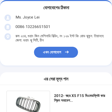
যোগাযোগের ঠিকানা
Ms. Joyce Lei
0086 13226651501
রুম ২৩৪, গুয়াং জিন মেশিনারি বিল্ডিং, নং ১২৬ ইস্ট রিং রোড ঝুকুন. তিয়ানহে
জেলা. গুয়াং ঝু সিটি, চীন
এখন যোগাযোগ
এর সেরা মূল্য পান
2012- বছর X5 F15 বিএমডব্লিউ কার
গ্রিল সমাবেশ
51137316061/51137316062