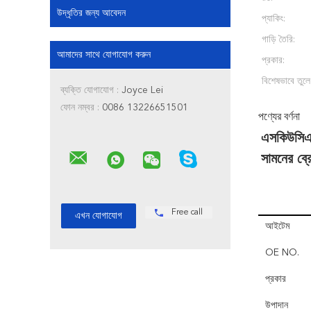
উদ্ধৃতির জন্য আবেদন
প্যাকিং:
গাড়ি তৈরি:
আমাদের সাথে যোগাযোগ করুন
প্রকার:
বিশেষভাবে তুলে
ব্যক্তি যোগাযোগ :
Joyce Lei
ফোন নম্বর :
0086 13226651501
পণ্যের বর্ণনা
এসকিউসিএস
সামনের ব
Free call
আইটেম
OE NO.
প্রকার
উপাদান