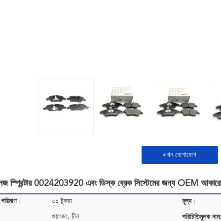
এখন যোগাযোগ
বেনজ স্প্রিন্টার 0024203920 এবং ডিস্ক ব্রেক সিস্টেমের জন্য OEM আকার
 পরিমাণ :
৩০ টুকরা
মূল্য :
গুয়াংডং, চীন
পরিচিতিমুলক নাম: