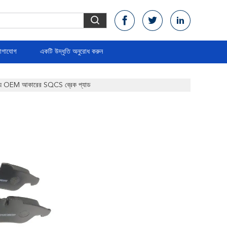
োগাযোগ
একটি উদ্ধৃতি অনুরোধ করুন
র জন্য OEM আকারের SQCS ব্রেক প্যাড