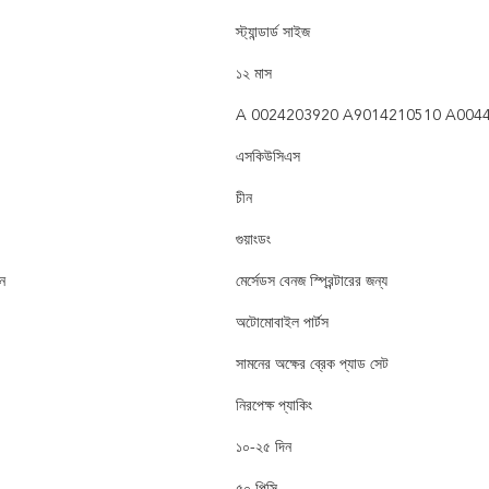
স্ট্যান্ডার্ড সাইজ
১২ মাস
A 0024203920 A9014210510 A004
এসকিউসিএস
চীন
গুয়াংডং
ুন
মের্সেডস বেনজ স্প্রিন্টারের জন্য
অটোমোবাইল পার্টস
সামনের অক্ষের ব্রেক প্যাড সেট
নিরপেক্ষ প্যাকিং
১০-২৫ দিন