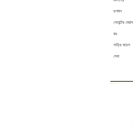
MOQ
গুণমান
পেমেন্টের মেয়াদ
রঙ
গাড়ির মডেল
সেবা