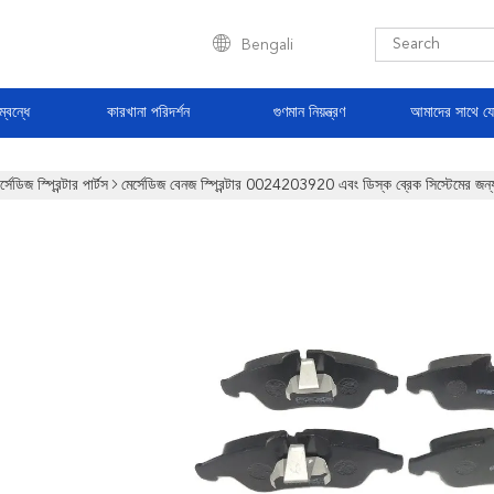
Bengali
্বন্ধে
কারখানা পরিদর্শন
গুণমান নিয়ন্ত্রণ
আমাদের সাথে য
র্সেডিজ স্প্রিন্টার পার্টস
মের্সেডিজ বেনজ স্প্রিন্টার 0024203920 এবং ডিস্ক ব্রেক সিস্টেমে