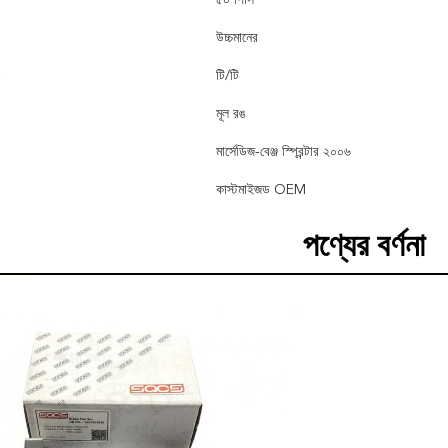
৫০ পিসি
উচ্চমানের
টি/টি
মূল রঙ
মার্সেডিজ-বেঞ্জ স্প্রিন্টার ২০০৬
কাস্টমাইজড OEM
পণ্যের বর্ণনা