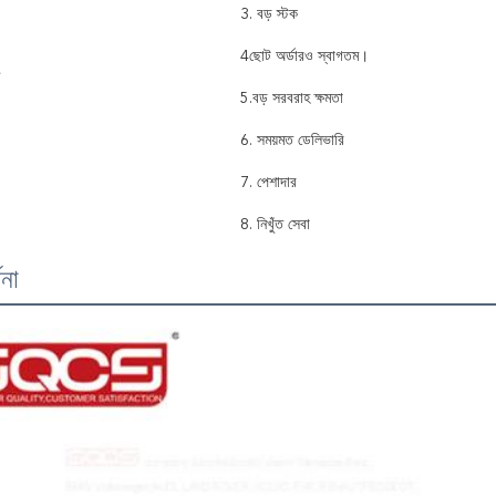
3. বড় স্টক
4ছোট অর্ডারও স্বাগতম।
5.বড় সরবরাহ ক্ষমতা
6. সময়মত ডেলিভারি
7. পেশাদার
8. নিখুঁত সেবা
ণনা