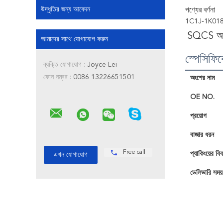
উদ্ধৃতির জন্য আবেদন
পণ্যের বর্ণনা
1C1J-1K018-A
SQCS অটো
আমাদের সাথে যোগাযোগ করুন
স্পেসিফি
ব্যক্তি যোগাযোগ :
Joyce Lei
ফোন নম্বর :
0086 13226651501
অংশের নাম
OE NO.
প্রয়োগ
বাজার ধরন
Free call
প্যাকিংয়ের বি
ডেলিভারি সময়