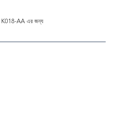
J-1K018-AA এর জন্য