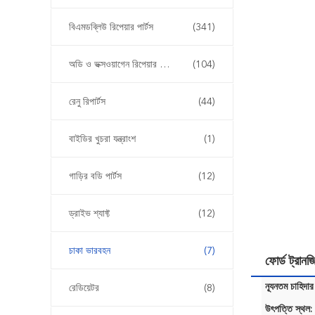
বিএমডব্লিউ রিপেয়ার পার্টস
(341)
অডি ও ভক্সওয়াগেন রিপেয়ার পার্টস
(104)
রেনু রিপার্টস
(44)
বাইডির খুচরা যন্ত্রাংশ
(1)
গাড়ির বডি পার্টস
(12)
ড্রাইভ শ্যাফ্ট
(12)
চাকা ভারবহন
(7)
ফোর্ড ট্রা
ন্যূনতম চাহিদার
রেডিয়েটর
(8)
উৎপত্তি স্থল: