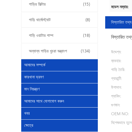
গাড়ির ফিল্টার
(15)
মডেল নম্বার:
গাড়ি থার্মোস্ট্যাট
(8)
বিস্তারিত তথ্য
গাড়ি ওয়াটার পাম্প
(18)
বিস্তারিত তথ্
অন্যান্য গাড়ির খুচরা যন্ত্রাংশ
(134)
উদ্দেশ্য:
ব্যবহার:
আমাদের সম্পর্কে
গাড়ি তৈরি:
কারখানা ভ্রমণ
গ্যারান্টি:
উপাদান:
মান নিয়ন্ত্রণ
প্যাকিং:
আমাদের সাথে যোগাযোগ করুন
গুণমান:
খবর
OEM NO:
বিশেষভাবে তুলে
ক্ষেত্রে