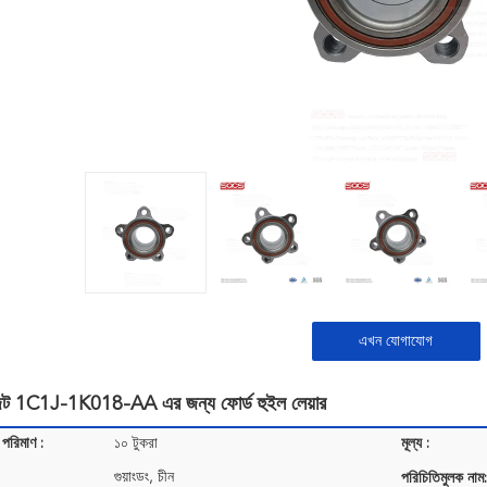
এখন যোগাযোগ
নজিট 1C1J-1K018-AA এর জন্য ফোর্ড হুইল লেয়ার
 পরিমাণ :
১০ টুকরা
মূল্য :
গুয়াংডং, চীন
পরিচিতিমুলক নাম: