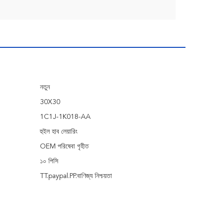
নতুন
30X30
1C1J-1K018-AA
হুইল হাব লেয়ারিং
OEM পরিষেবা গৃহীত
১০ পিসি
TT.paypal.PP.বাণিজ্য নিশ্চয়তা