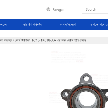
Bengali
্বন্ধে
কারখানা পরিদর্শন
গুণমান নিয়ন্ত্রণ
আমাদের সাথে য
াকা ভারবহন
ফোর্ড ট্রানজিট 1C1J-1K018-AA এর জন্য ফোর্ড হুইল লেয়ার