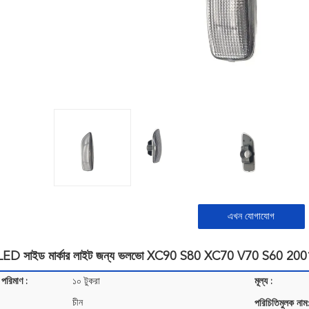
এখন যোগাযোগ
াক LED সাইড মার্কার লাইট জন্য ভলভো XC90 S80 XC70 V70 S60 
 পরিমাণ :
১০ টুকরা
মূল্য :
চীন
পরিচিতিমুলক নাম: