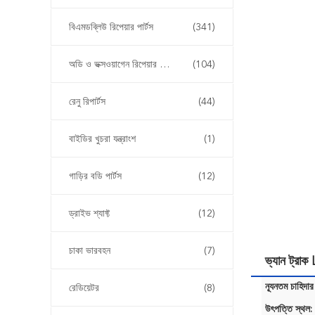
বিএমডব্লিউ রিপেয়ার পার্টস
(341)
অডি ও ভক্সওয়াগেন রিপেয়ার পার্টস
(104)
রেনু রিপার্টস
(44)
বাইডির খুচরা যন্ত্রাংশ
(1)
গাড়ির বডি পার্টস
(12)
ড্রাইভ শ্যাফ্ট
(12)
চাকা ভারবহন
(7)
ভ্যান ট্র
ন্যূনতম চাহিদার
রেডিয়েটর
(8)
উৎপত্তি স্থল: