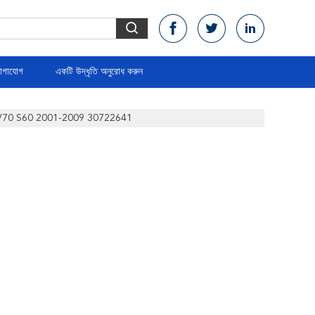
োগাযোগ
একটি উদ্ধৃতি অনুরোধ করুন
XC70 V70 S60 2001-2009 30722641