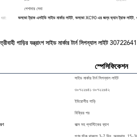
পেশাদার সেবা
 ধরা:
ভলভো ট্রাক এলইডি সাইড মার্কার লাইট
,
ভলভো XC90 এর জন্য ভ্যান ট্রাক লাইট
,
রীবাহী গাড়ির যন্ত্রাংশ সাইড মার্কার টার্ন সিগন্যাল লাইট 
স্পেসিফিকেশন
সাইড মার্কার টার্ন সিগন্যাল লাইট
৩০৭২২৬৪১ ৩০৭২২৬৪২
ইউরোপীয় গাড়ি
বিক্রির পর
বরণ
বাক্স সহ প্লাস্টিকের ব্যাগ
পণ্য স্টক থাকলে 3-7 দিন, অন্যথায়, 15-3