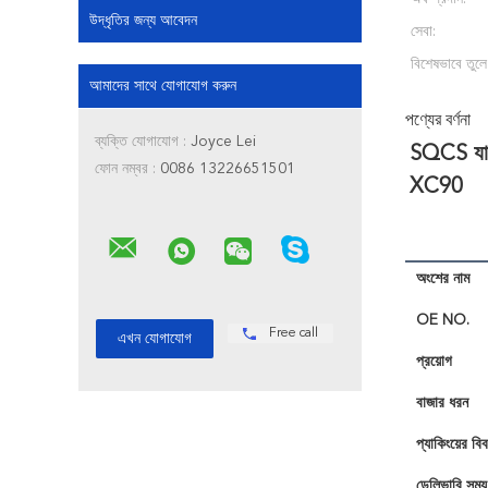
উদ্ধৃতির জন্য আবেদন
সেবা:
বিশেষভাবে তুলে
আমাদের সাথে যোগাযোগ করুন
পণ্যের বর্ণনা
ব্যক্তি যোগাযোগ :
Joyce Lei
SQCS যাত্
ফোন নম্বর :
0086 13226651501
XC90
অংশের নাম
OE NO.
Free call
প্রয়োগ
বাজার ধরন
প্যাকিংয়ের বি
ডেলিভারি সময়