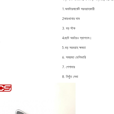
1.অফটারমার্কেট সরবরাহকারী
2কারখানার দাম
3. বড় স্টক
4ছোট অর্ডারও স্বাগতম।
5.বড় সরবরাহ ক্ষমতা
6. সময়মত ডেলিভারি
7. পেশাদার
8. নিখুঁত সেবা