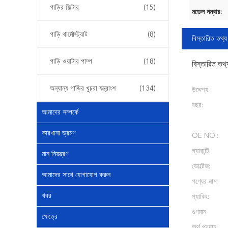
গাড়ির ফিল্টার
(15)
মডেল নম্বার:
গাড়ি থার্মোস্ট্যাট
(8)
বিস্তারিত তথ্য
গাড়ি ওয়াটার পাম্প
(18)
বিস্তারিত তথ্
অন্যান্য গাড়ির খুচরা যন্ত্রাংশ
(134)
উদ্দেশ্য:
বছর:
আমাদের সম্পর্কে
কারখানা ভ্রমণ
OE NO.:
গ্যারান্টি:
মান নিয়ন্ত্রণ
ভোল্টেজ:
আমাদের সাথে যোগাযোগ করুন
পণ্যের নাম:
খবর
প্যাকিং:
গুণমান:
ক্ষেত্রে
অর্থ প্রদান: