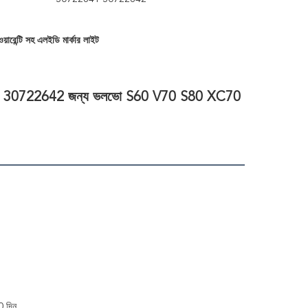
ওয়ারেন্টি সহ এলইডি মার্কার লাইট
30722641 30722642 জন্য ভলভো S60 V70 S80 XC70 
0 দিন