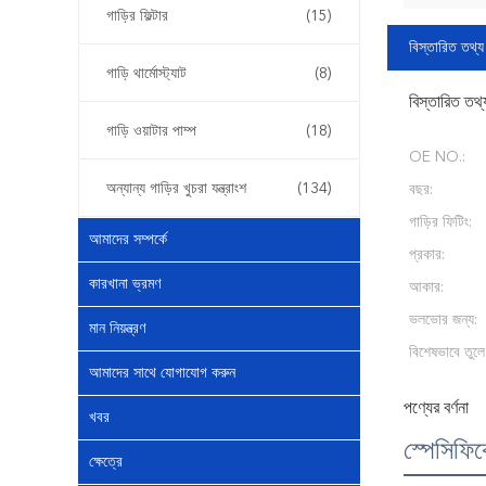
গাড়ির ফিল্টার
(15)
বিস্তারিত তথ্য
গাড়ি থার্মোস্ট্যাট
(8)
বিস্তারিত তথ্
গাড়ি ওয়াটার পাম্প
(18)
OE NO.:
অন্যান্য গাড়ির খুচরা যন্ত্রাংশ
(134)
বছর:
গাড়ির ফিটিং:
আমাদের সম্পর্কে
প্রকার:
কারখানা ভ্রমণ
আকার:
ভলভোর জন্য:
মান নিয়ন্ত্রণ
বিশেষভাবে তুলে
আমাদের সাথে যোগাযোগ করুন
পণ্যের বর্ণনা
খবর
স্পেসিফি
ক্ষেত্রে