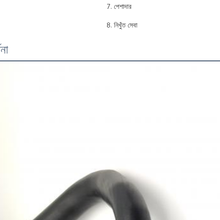
7. পেশাদার
8. নিখুঁত সেবা
ণনা