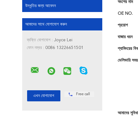
অংশের নাম
উদ্ধৃতির জন্য আবেদন
OE NO.
আমাদের সাথে যোগাযোগ করুন
প্রয়োগ
বাজার ধরন
ব্যক্তি যোগাযোগ :
Joyce Lei
ফোন নম্বর :
0086 13226651501
প্যাকিংয়ের বি
ডেলিভারি সময়
Free call
আমাদের সুবিধা