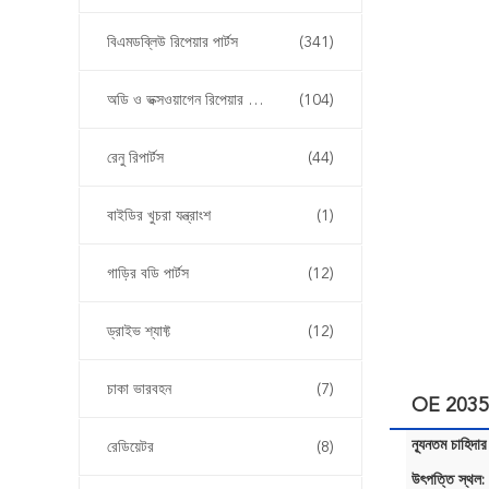
বিএমডব্লিউ রিপেয়ার পার্টস
(341)
অডি ও ভক্সওয়াগেন রিপেয়ার পার্টস
(104)
রেনু রিপার্টস
(44)
বাইডির খুচরা যন্ত্রাংশ
(1)
গাড়ির বডি পার্টস
(12)
ড্রাইভ শ্যাফ্ট
(12)
চাকা ভারবহন
(7)
OE 203501
ন্যূনতম চাহিদার
রেডিয়েটর
(8)
উৎপত্তি স্থল: