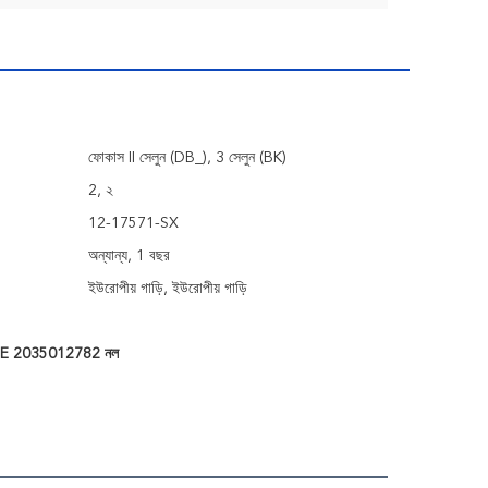
ফোকাস II সেলুন (DB_), 3 সেলুন (BK)
2, ২
12-17571-SX
অন্যান্য, 1 বছর
ইউরোপীয় গাড়ি, ইউরোপীয় গাড়ি
সহ OE 2035012782 নল