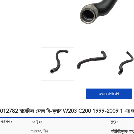
এখন যোগাযোগ
2782 মার্সেডিজ বেনজ সি-ক্লাস W203 C200 1999-2009 1 এর জন্য
 পরিমাণ :
১০ টুকরা
মূল্য :
গুয়াংডং, চীন
পরিচিতিমুলক নাম: